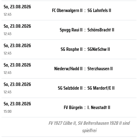
So, 23.08.2026
FC Oberwalgern II
:
SG Lahnfels II
12:45
So, 23.08.2026
Spvgg Raui II
:
SchönsBracht II
12:45
So, 23.08.2026
SG Rosphe II
:
SGNieSchw II
12:45
So, 23.08.2026
Niederw/Hadd II
:
Sterzhausen II
12:45
So, 23.08.2026
SG Salzböde II
:
SG Mardorf/E II
12:45
So, 23.08.2026
FV Bürgeln
:
I. Neustadt II
15:00
FV 1927 Cölbe II, SV Beltershausen 1928 II sind
spielfrei