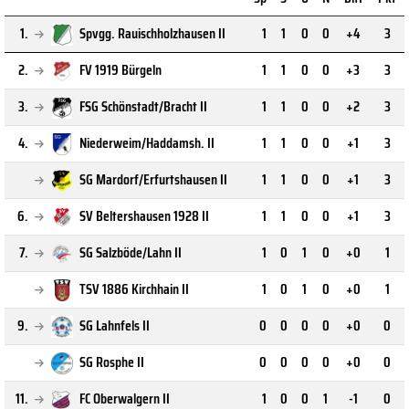
1.
Spvgg. Rauischholzhausen II
1
1
0
0
+4
3
2.
FV 1919 Bürgeln
1
1
0
0
+3
3
3.
FSG Schönstadt/Bracht II
1
1
0
0
+2
3
4.
Niederweim/Haddamsh. II
1
1
0
0
+1
3
SG Mardorf/Erfurtshausen II
1
1
0
0
+1
3
6.
SV Beltershausen 1928 II
1
1
0
0
+1
3
7.
SG Salzböde/Lahn II
1
0
1
0
+0
1
TSV 1886 Kirchhain II
1
0
1
0
+0
1
9.
SG Lahnfels II
0
0
0
0
+0
0
SG Rosphe II
0
0
0
0
+0
0
11.
FC Oberwalgern II
1
0
0
1
-1
0