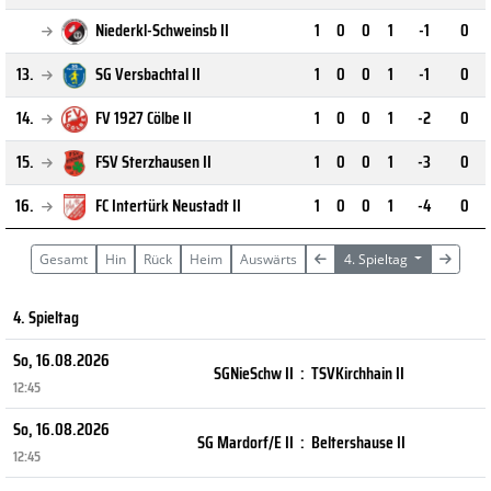
Niederkl-Schweinsb II
1
0
0
1
-1
0
13.
SG Versbachtal II
1
0
0
1
-1
0
14.
FV 1927 Cölbe II
1
0
0
1
-2
0
15.
FSV Sterzhausen II
1
0
0
1
-3
0
16.
FC Intertürk Neustadt II
1
0
0
1
-4
0
Gesamt
Hin
Rück
Heim
Auswärts
4. Spieltag
4. Spieltag
So, 16.08.2026
SGNieSchw II
:
TSVKirchhain II
12:45
So, 16.08.2026
SG Mardorf/E II
:
Beltershause II
12:45