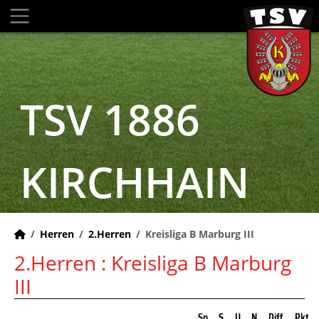
TSV 1886
KIRCHHAIN
Herren
2.Herren
Kreisliga B Marburg III
2.Herren :
Kreisliga B Marburg
III
Sp
S
U
N
Diff
Pkt