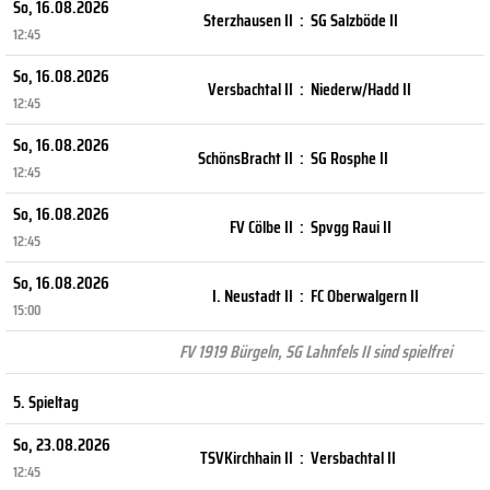
So, 16.08.2026
Sterzhausen II
:
SG Salzböde II
12:45
So, 16.08.2026
Versbachtal II
:
Niederw/Hadd II
12:45
So, 16.08.2026
SchönsBracht II
:
SG Rosphe II
12:45
So, 16.08.2026
FV Cölbe II
:
Spvgg Raui II
12:45
So, 16.08.2026
I. Neustadt II
:
FC Oberwalgern II
15:00
FV 1919 Bürgeln, SG Lahnfels II sind spielfrei
5. Spieltag
So, 23.08.2026
TSVKirchhain II
:
Versbachtal II
12:45