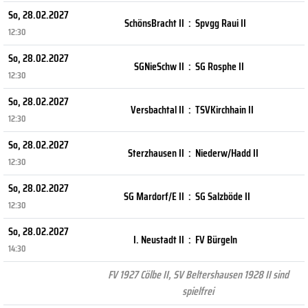
So, 28.02.2027
SchönsBracht II
:
Spvgg Raui II
12:30
So, 28.02.2027
SGNieSchw II
:
SG Rosphe II
12:30
So, 28.02.2027
Versbachtal II
:
TSVKirchhain II
12:30
So, 28.02.2027
Sterzhausen II
:
Niederw/Hadd II
12:30
So, 28.02.2027
SG Mardorf/E II
:
SG Salzböde II
12:30
So, 28.02.2027
I. Neustadt II
:
FV Bürgeln
14:30
FV 1927 Cölbe II, SV Beltershausen 1928 II sind
spielfrei