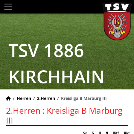
TSV 1886
KIRCHHAIN
Herren
2.Herren
Kreisliga B Marburg III
2.Herren :
Kreisliga B Marburg
III
Sp
S
U
N
Diff
Pkt