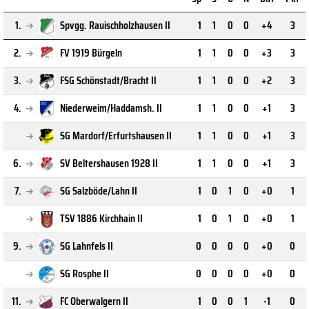
1.
Spvgg. Rauischholzhausen II
1
1
0
0
+4
3
2.
FV 1919 Bürgeln
1
1
0
0
+3
3
3.
FSG Schönstadt/Bracht II
1
1
0
0
+2
3
4.
Niederweim/Haddamsh. II
1
1
0
0
+1
3
SG Mardorf/Erfurtshausen II
1
1
0
0
+1
3
6.
SV Beltershausen 1928 II
1
1
0
0
+1
3
7.
SG Salzböde/Lahn II
1
0
1
0
+0
1
TSV 1886 Kirchhain II
1
0
1
0
+0
1
9.
SG Lahnfels II
0
0
0
0
+0
0
SG Rosphe II
0
0
0
0
+0
0
11.
FC Oberwalgern II
1
0
0
1
-1
0