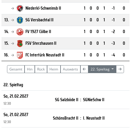
Niederkl-Schweinsb II
1
0
0
1
-1
0
13.
SG Versbachtal II
1
0
0
1
-1
0
14.
FV 1927 Cölbe II
1
0
0
1
-2
0
15.
FSV Sterzhausen II
1
0
0
1
-3
0
16.
FC Intertürk Neustadt II
1
0
0
1
-4
0
Gesamt
Hin
Rück
Heim
Auswärts
22. Spieltag
22. Spieltag
So, 21.02.2027
SG Salzböde II
:
SGNieSchw II
12:30
So, 21.02.2027
SchönsBracht II
:
I. Neustadt II
12:30