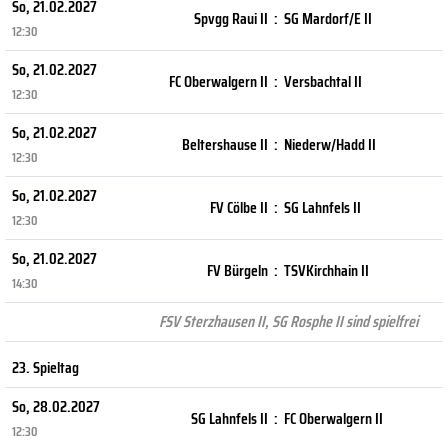
So, 21.02.2027
Spvgg Raui II
:
SG Mardorf/E II
12:30
So, 21.02.2027
FC Oberwalgern II
:
Versbachtal II
12:30
So, 21.02.2027
Beltershause II
:
Niederw/Hadd II
12:30
So, 21.02.2027
FV Cölbe II
:
SG Lahnfels II
12:30
So, 21.02.2027
FV Bürgeln
:
TSVKirchhain II
14:30
FSV Sterzhausen II, SG Rosphe II sind spielfrei
23. Spieltag
So, 28.02.2027
SG Lahnfels II
:
FC Oberwalgern II
12:30