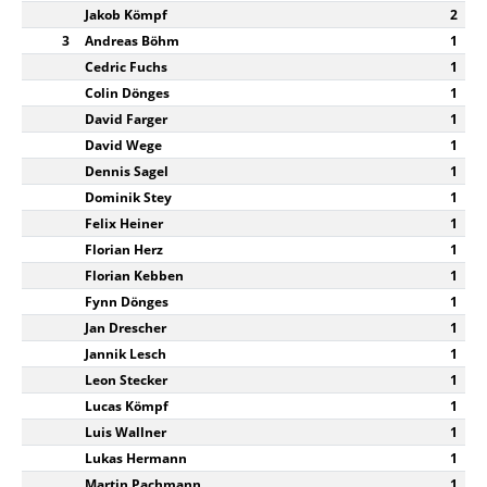
Jakob Kömpf
2
3
Andreas Böhm
1
Cedric Fuchs
1
Colin Dönges
1
David Farger
1
David Wege
1
Dennis Sagel
1
Dominik Stey
1
Felix Heiner
1
Florian Herz
1
Florian Kebben
1
Fynn Dönges
1
Jan Drescher
1
Jannik Lesch
1
Leon Stecker
1
Lucas Kömpf
1
Luis Wallner
1
Lukas Hermann
1
Martin Pachmann
1