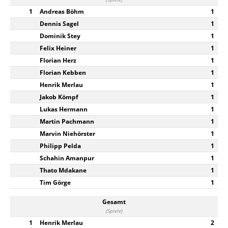
1
Andreas Böhm
1
Dennis Sagel
1
Dominik Stey
1
Felix Heiner
1
Florian Herz
1
Florian Kebben
1
Henrik Merlau
1
Jakob Kömpf
1
Lukas Hermann
1
Martin Pachmann
1
Marvin Niehörster
1
Philipp Pelda
1
Schahin Amanpur
1
Thato Mdakane
1
Tim Görge
1
Gesamt
(Spiele)
1
Henrik Merlau
2