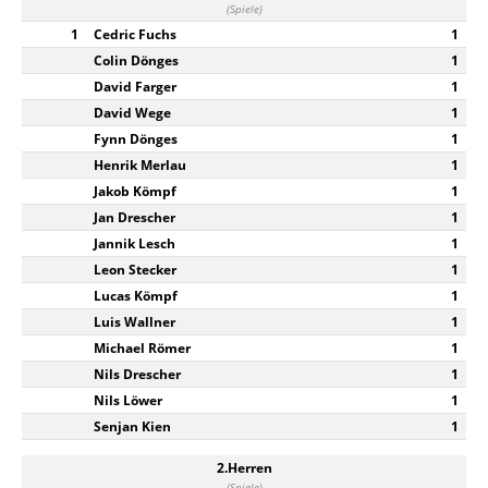
(Spiele)
1
Cedric Fuchs
1
Colin Dönges
1
David Farger
1
David Wege
1
Fynn Dönges
1
Henrik Merlau
1
Jakob Kömpf
1
Jan Drescher
1
Jannik Lesch
1
Leon Stecker
1
Lucas Kömpf
1
Luis Wallner
1
Michael Römer
1
Nils Drescher
1
Nils Löwer
1
Senjan Kien
1
2.Herren
(Spiele)