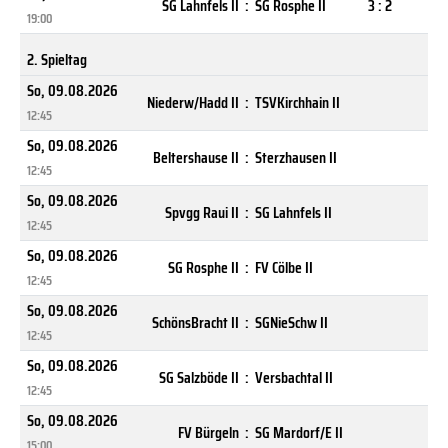
SG Lahnfels II
:
SG Rosphe II
3 : 2
19:00
2. Spieltag
So, 09.08.2026
Niederw/Hadd II
:
TSVKirchhain II
12:45
So, 09.08.2026
Beltershause II
:
Sterzhausen II
12:45
So, 09.08.2026
Spvgg Raui II
:
SG Lahnfels II
12:45
So, 09.08.2026
SG Rosphe II
:
FV Cölbe II
12:45
So, 09.08.2026
SchönsBracht II
:
SGNieSchw II
12:45
So, 09.08.2026
SG Salzböde II
:
Versbachtal II
12:45
So, 09.08.2026
FV Bürgeln
:
SG Mardorf/E II
15:00