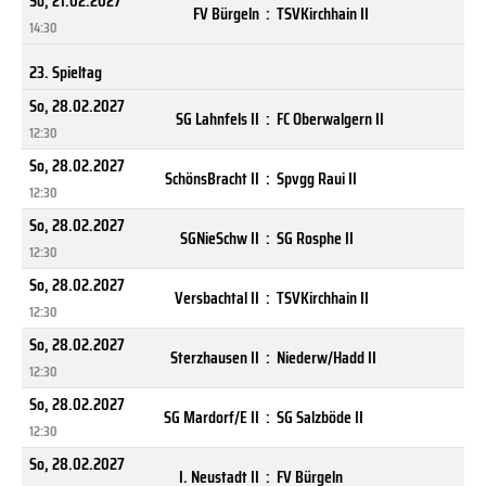
So, 21.02.2027
FV Bürgeln
:
TSVKirchhain II
14:30
23. Spieltag
So, 28.02.2027
SG Lahnfels II
:
FC Oberwalgern II
12:30
So, 28.02.2027
SchönsBracht II
:
Spvgg Raui II
12:30
So, 28.02.2027
SGNieSchw II
:
SG Rosphe II
12:30
So, 28.02.2027
Versbachtal II
:
TSVKirchhain II
12:30
So, 28.02.2027
Sterzhausen II
:
Niederw/Hadd II
12:30
So, 28.02.2027
SG Mardorf/E II
:
SG Salzböde II
12:30
So, 28.02.2027
I. Neustadt II
:
FV Bürgeln