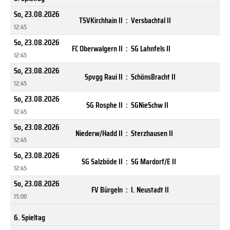
So, 23.08.2026
TSVKirchhain II
:
Versbachtal II
12:45
So, 23.08.2026
FC Oberwalgern II
:
SG Lahnfels II
12:45
So, 23.08.2026
Spvgg Raui II
:
SchönsBracht II
12:45
So, 23.08.2026
SG Rosphe II
:
SGNieSchw II
12:45
So, 23.08.2026
Niederw/Hadd II
:
Sterzhausen II
12:45
So, 23.08.2026
SG Salzböde II
:
SG Mardorf/E II
12:45
So, 23.08.2026
FV Bürgeln
:
I. Neustadt II
15:00
6. Spieltag