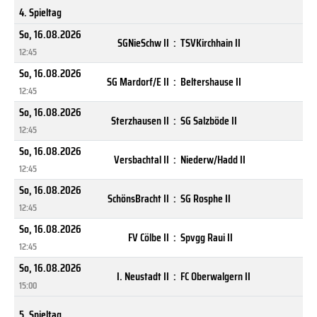
4. Spieltag
So, 16.08.2026
SGNieSchw II
:
TSVKirchhain II
12:45
So, 16.08.2026
SG Mardorf/E II
:
Beltershause II
12:45
So, 16.08.2026
Sterzhausen II
:
SG Salzböde II
12:45
So, 16.08.2026
Versbachtal II
:
Niederw/Hadd II
12:45
So, 16.08.2026
SchönsBracht II
:
SG Rosphe II
12:45
So, 16.08.2026
FV Cölbe II
:
Spvgg Raui II
12:45
So, 16.08.2026
I. Neustadt II
:
FC Oberwalgern II
15:00
5. Spieltag