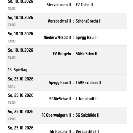
So, 18.10.2026
Sterzhausen II
:
FV Cölbe II
13:00
So, 18.10.2026
Versbachtal II
:
SchönsBracht II
13:00
So, 18.10.2026
Niederw/Hadd II
:
Spvgg Raui II
13:00
So, 18.10.2026
FV Bürgeln
:
SGNieSchw II
15:00
15. Spieltag
So, 25.10.2026
Spvgg Raui II
:
TSVKirchhain II
12:45
So, 25.10.2026
SGNieSchw II
:
I. Neustadt II
13:00
So, 25.10.2026
FC Oberwalgern II
:
SG Salzböde II
13:00
So, 25.10.2026
SG Rosphe II
:
Versbachtal II