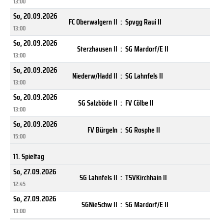
13:00
So, 20.09.2026
FC Oberwalgern II
:
Spvgg Raui II
13:00
So, 20.09.2026
Sterzhausen II
:
SG Mardorf/E II
13:00
So, 20.09.2026
Niederw/Hadd II
:
SG Lahnfels II
13:00
So, 20.09.2026
SG Salzböde II
:
FV Cölbe II
13:00
So, 20.09.2026
FV Bürgeln
:
SG Rosphe II
15:00
11. Spieltag
So, 27.09.2026
SG Lahnfels II
:
TSVKirchhain II
12:45
So, 27.09.2026
SGNieSchw II
:
SG Mardorf/E II
13:00