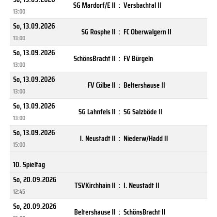
SG Mardorf/E II
:
Versbachtal II
13:00
So, 13.09.2026
SG Rosphe II
:
FC Oberwalgern II
13:00
So, 13.09.2026
SchönsBracht II
:
FV Bürgeln
13:00
So, 13.09.2026
FV Cölbe II
:
Beltershause II
13:00
So, 13.09.2026
SG Lahnfels II
:
SG Salzböde II
13:00
So, 13.09.2026
I. Neustadt II
:
Niederw/Hadd II
15:00
10. Spieltag
So, 20.09.2026
TSVKirchhain II
:
I. Neustadt II
12:45
So, 20.09.2026
Beltershause II
:
SchönsBracht II