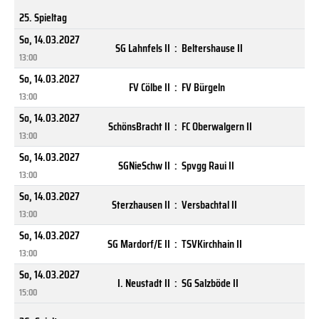
25. Spieltag
So, 14.03.2027
SG Lahnfels II
:
Beltershause II
13:00
So, 14.03.2027
FV Cölbe II
:
FV Bürgeln
13:00
So, 14.03.2027
SchönsBracht II
:
FC Oberwalgern II
13:00
So, 14.03.2027
SGNieSchw II
:
Spvgg Raui II
13:00
So, 14.03.2027
Sterzhausen II
:
Versbachtal II
13:00
So, 14.03.2027
SG Mardorf/E II
:
TSVKirchhain II
13:00
So, 14.03.2027
I. Neustadt II
:
SG Salzböde II
15:00