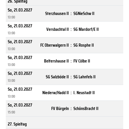
26. Spieltag
So, 21.03.2027
Sterzhausen II
:
SGNieSchw II
13:00
So, 21.03.2027
Versbachtal II
:
SG Mardorf/E II
13:00
So, 21.03.2027
FC Oberwalgern II
:
SG Rosphe II
13:00
So, 21.03.2027
Beltershause II
:
FV Cölbe II
13:00
So, 21.03.2027
SG Salzböde II
:
SG Lahnfels II
13:00
So, 21.03.2027
Niederw/Hadd II
:
I. Neustadt II
13:00
So, 21.03.2027
FV Bürgeln
:
SchönsBracht II
15:00
27. Spieltag