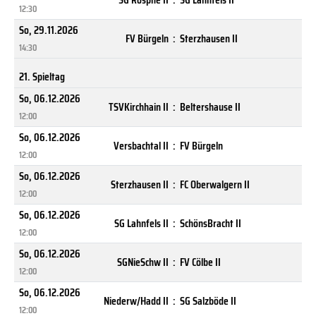
12:30
So, 29.11.2026
FV Bürgeln
:
Sterzhausen II
14:30
21. Spieltag
So, 06.12.2026
TSVKirchhain II
:
Beltershause II
12:00
So, 06.12.2026
Versbachtal II
:
FV Bürgeln
12:00
So, 06.12.2026
Sterzhausen II
:
FC Oberwalgern II
12:00
So, 06.12.2026
SG Lahnfels II
:
SchönsBracht II
12:00
So, 06.12.2026
SGNieSchw II
:
FV Cölbe II
12:00
So, 06.12.2026
Niederw/Hadd II
:
SG Salzböde II
12:00