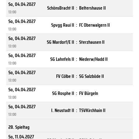
So, 04.04.2027
SchönsBracht II
:
Beltershause II
13:00
So, 04.04.2027
Spvgg Raui II
:
FC Oberwalgern II
13:00
So, 04.04.2027
SG Mardorf/E II
:
Sterzhausen II
13:00
So, 04.04.2027
SG Lahnfels II
:
Niederw/Hadd II
13:00
So, 04.04.2027
FV Cölbe II
:
SG Salzböde II
13:00
So, 04.04.2027
SG Rosphe II
:
FV Bürgeln
13:00
So, 04.04.2027
I. Neustadt II
:
TSVKirchhain II
13:00
28. Spieltag
So, 11.04.2027