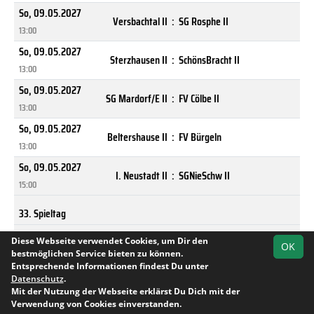
So, 09.05.2027
Versbachtal II
:
SG Rosphe II
13:00
So, 09.05.2027
Sterzhausen II
:
SchönsBracht II
13:00
So, 09.05.2027
SG Mardorf/E II
:
FV Cölbe II
13:00
So, 09.05.2027
Beltershause II
:
FV Bürgeln
13:00
So, 09.05.2027
I. Neustadt II
:
SGNieSchw II
15:00
33. Spieltag
So, 16.05.2027
Diese Webseite verwendet Cookies, um Dir den
Beltershause II
:
SGNieSchw II
OK
13:00
bestmöglichen Service bieten zu können.
Entsprechende Informationen findest Du unter
So, 16.05.2027
Datenschutz
.
SchönsBracht II
:
SG Mardorf/E II
13:00
Mit der Nutzung der Webseite erklärst Du Dich mit der
Team
Kreisliga B
Spielplan
Statistik
Verwendung von Cookies einverstanden.
Marburg III
So, 16.05.2027