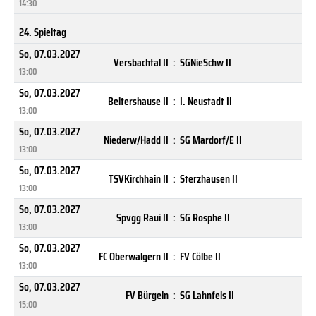
14:30
24. Spieltag
So, 07.03.2027
Versbachtal II
:
SGNieSchw II
13:00
So, 07.03.2027
Beltershause II
:
I. Neustadt II
13:00
So, 07.03.2027
Niederw/Hadd II
:
SG Mardorf/E II
13:00
So, 07.03.2027
TSVKirchhain II
:
Sterzhausen II
13:00
So, 07.03.2027
Spvgg Raui II
:
SG Rosphe II
13:00
So, 07.03.2027
FC Oberwalgern II
:
FV Cölbe II
13:00
So, 07.03.2027
FV Bürgeln
:
SG Lahnfels II
15:00