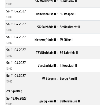
SG Mardorf/E II
:
SGNieSchw II
13:00
So, 11.04.2027
Beltershause II
:
SG Rosphe II
13:00
So, 11.04.2027
SG Salzböde II
:
SchönsBracht II
13:00
So, 11.04.2027
Niederw/Hadd II
:
FV Cölbe II
13:00
So, 11.04.2027
TSVKirchhain II
:
SG Lahnfels II
13:00
So, 11.04.2027
Versbachtal II
:
I. Neustadt II
13:00
So, 11.04.2027
FV Bürgeln
:
Spvgg Raui II
15:00
29. Spieltag
So, 18.04.2027
Spvgg Raui II
:
Beltershause II
13:00