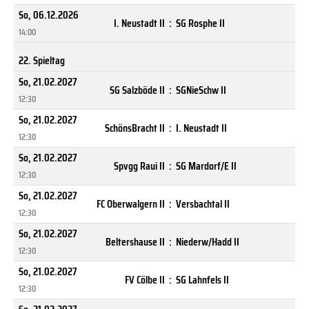
So, 06.12.2026
I. Neustadt II
:
SG Rosphe II
14:00
22. Spieltag
So, 21.02.2027
SG Salzböde II
:
SGNieSchw II
12:30
So, 21.02.2027
SchönsBracht II
:
I. Neustadt II
12:30
So, 21.02.2027
Spvgg Raui II
:
SG Mardorf/E II
12:30
So, 21.02.2027
FC Oberwalgern II
:
Versbachtal II
12:30
So, 21.02.2027
Beltershause II
:
Niederw/Hadd II
12:30
So, 21.02.2027
FV Cölbe II
:
SG Lahnfels II
12:30