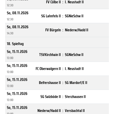
FV Cölbe II
:
I. Neustadt II
12:30
So, 08.11.2026
SG Lahnfels II
:
SGNieSchw II
12:30
So, 08.11.2026
FV Bürgeln
:
Niederw/Hadd II
14:30
18. Spieltag
So, 15.11.2026
TSVKirchhain II
:
SGNieSchw II
13:00
So, 15.11.2026
FC Oberwalgern II
:
I. Neustadt II
13:00
So, 15.11.2026
Beltershause II
:
SG Mardorf/E II
13:00
So, 15.11.2026
SG Salzböde II
:
Sterzhausen II
13:00
So, 15.11.2026
Niederw/Hadd II
:
Versbachtal II
13:00