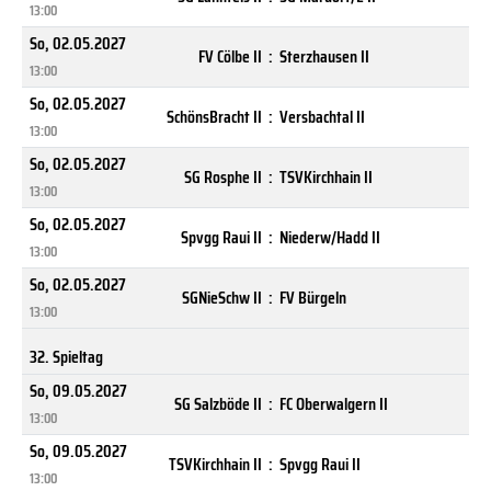
13:00
So, 02.05.2027
FV Cölbe II
:
Sterzhausen II
13:00
So, 02.05.2027
SchönsBracht II
:
Versbachtal II
13:00
So, 02.05.2027
SG Rosphe II
:
TSVKirchhain II
13:00
So, 02.05.2027
Spvgg Raui II
:
Niederw/Hadd II
13:00
So, 02.05.2027
SGNieSchw II
:
FV Bürgeln
13:00
32. Spieltag
So, 09.05.2027
SG Salzböde II
:
FC Oberwalgern II
13:00
So, 09.05.2027
TSVKirchhain II
:
Spvgg Raui II
13:00