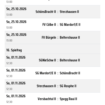
13:00
So, 25.10.2026
SchönsBracht II
:
Sterzhausen II
13:00
So, 25.10.2026
FV Cölbe II
:
SG Mardorf/E II
13:00
So, 25.10.2026
FV Bürgeln
:
Beltershause II
15:00
16. Spieltag
So, 01.11.2026
SGNieSchw II
:
Beltershause II
12:30
So, 01.11.2026
SG Mardorf/E II
:
SchönsBracht II
12:30
So, 01.11.2026
Sterzhausen II
:
SG Rosphe II
12:30
So, 01.11.2026
Versbachtal II
:
Spvgg Raui II
12:30