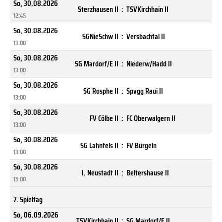
So, 30.08.2026
Sterzhausen II
:
TSVKirchhain II
12:45
So, 30.08.2026
SGNieSchw II
:
Versbachtal II
13:00
So, 30.08.2026
SG Mardorf/E II
:
Niederw/Hadd II
13:00
So, 30.08.2026
SG Rosphe II
:
Spvgg Raui II
13:00
So, 30.08.2026
FV Cölbe II
:
FC Oberwalgern II
13:00
So, 30.08.2026
SG Lahnfels II
:
FV Bürgeln
13:00
So, 30.08.2026
I. Neustadt II
:
Beltershause II
15:00
7. Spieltag
So, 06.09.2026
TSVKirchhain II
:
SG Mardorf/E II