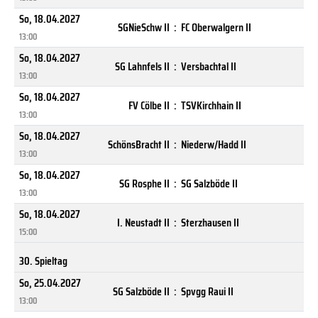
So, 18.04.2027
SGNieSchw II
:
FC Oberwalgern II
13:00
So, 18.04.2027
SG Lahnfels II
:
Versbachtal II
13:00
So, 18.04.2027
FV Cölbe II
:
TSVKirchhain II
13:00
So, 18.04.2027
SchönsBracht II
:
Niederw/Hadd II
13:00
So, 18.04.2027
SG Rosphe II
:
SG Salzböde II
13:00
So, 18.04.2027
I. Neustadt II
:
Sterzhausen II
15:00
30. Spieltag
So, 25.04.2027
SG Salzböde II
:
Spvgg Raui II
13:00