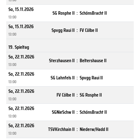
So, 15.11.2026
SG Rosphe II
:
SchönsBracht II
13:00
So, 15.11.2026
Spvgg Raui II
:
FV Cölbe II
13:00
19. Spieltag
So, 22.11.2026
Sterzhausen II
:
Beltershause II
13:00
So, 22.11.2026
SG Lahnfels II
:
Spvgg Raui II
13:00
So, 22.11.2026
FV Cölbe II
:
SG Rosphe II
13:00
So, 22.11.2026
SGNieSchw II
:
SchönsBracht II
13:00
So, 22.11.2026
TSVKirchhain II
:
Niederw/Hadd II
13:00