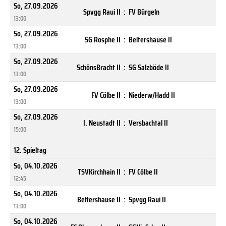
So, 27.09.2026
Spvgg Raui II
:
FV Bürgeln
13:00
So, 27.09.2026
SG Rosphe II
:
Beltershause II
13:00
So, 27.09.2026
SchönsBracht II
:
SG Salzböde II
13:00
So, 27.09.2026
FV Cölbe II
:
Niederw/Hadd II
13:00
So, 27.09.2026
I. Neustadt II
:
Versbachtal II
15:00
12. Spieltag
So, 04.10.2026
TSVKirchhain II
:
FV Cölbe II
12:45
So, 04.10.2026
Beltershause II
:
Spvgg Raui II
13:00
So, 04.10.2026