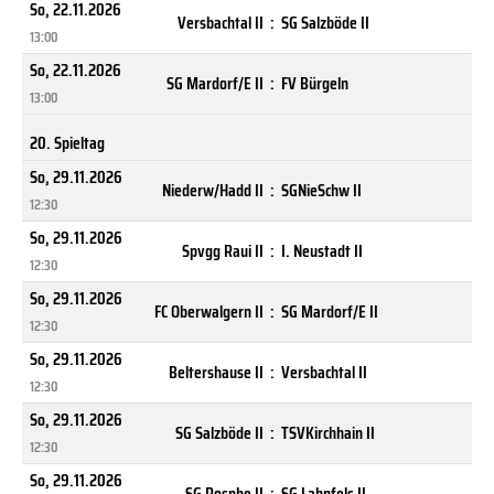
So, 22.11.2026
Versbachtal II
:
SG Salzböde II
13:00
So, 22.11.2026
SG Mardorf/E II
:
FV Bürgeln
13:00
20. Spieltag
So, 29.11.2026
Niederw/Hadd II
:
SGNieSchw II
12:30
So, 29.11.2026
Spvgg Raui II
:
I. Neustadt II
12:30
So, 29.11.2026
FC Oberwalgern II
:
SG Mardorf/E II
12:30
So, 29.11.2026
Beltershause II
:
Versbachtal II
12:30
So, 29.11.2026
SG Salzböde II
:
TSVKirchhain II
12:30
So, 29.11.2026
SG Rosphe II
:
SG Lahnfels II