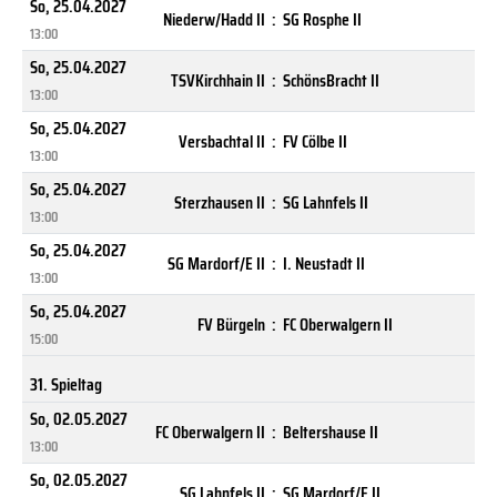
So, 25.04.2027
Niederw/Hadd II
:
SG Rosphe II
13:00
So, 25.04.2027
TSVKirchhain II
:
SchönsBracht II
13:00
So, 25.04.2027
Versbachtal II
:
FV Cölbe II
13:00
So, 25.04.2027
Sterzhausen II
:
SG Lahnfels II
13:00
So, 25.04.2027
SG Mardorf/E II
:
I. Neustadt II
13:00
So, 25.04.2027
FV Bürgeln
:
FC Oberwalgern II
15:00
31. Spieltag
So, 02.05.2027
FC Oberwalgern II
:
Beltershause II
13:00
So, 02.05.2027
SG Lahnfels II
:
SG Mardorf/E II