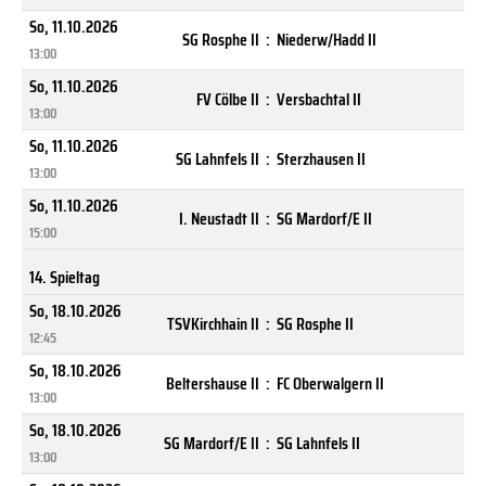
So, 11.10.2026
SG Rosphe II
:
Niederw/Hadd II
13:00
So, 11.10.2026
FV Cölbe II
:
Versbachtal II
13:00
So, 11.10.2026
SG Lahnfels II
:
Sterzhausen II
13:00
So, 11.10.2026
I. Neustadt II
:
SG Mardorf/E II
15:00
14. Spieltag
So, 18.10.2026
TSVKirchhain II
:
SG Rosphe II
12:45
So, 18.10.2026
Beltershause II
:
FC Oberwalgern II
13:00
So, 18.10.2026
SG Mardorf/E II
:
SG Lahnfels II
13:00