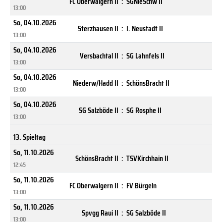
FC Oberwalgern II
:
SGNieSchw II
13:00
So, 04.10.2026
Sterzhausen II
:
I. Neustadt II
13:00
So, 04.10.2026
Versbachtal II
:
SG Lahnfels II
13:00
So, 04.10.2026
Niederw/Hadd II
:
SchönsBracht II
13:00
So, 04.10.2026
SG Salzböde II
:
SG Rosphe II
13:00
13. Spieltag
So, 11.10.2026
SchönsBracht II
:
TSVKirchhain II
12:45
So, 11.10.2026
FC Oberwalgern II
:
FV Bürgeln
13:00
So, 11.10.2026
Spvgg Raui II
:
SG Salzböde II
13:00