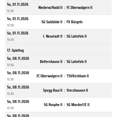
So, 01.11.2026
Niederw/Hadd II
:
FC Oberwalgern II
12:30
So, 01.11.2026
SG Salzböde II
:
FV Bürgeln
12:30
So, 01.11.2026
I. Neustadt II
:
SG Lahnfels II
14:30
17. Spieltag
So, 08.11.2026
Beltershause II
:
SG Lahnfels II
12:30
So, 08.11.2026
FC Oberwalgern II
:
TSVKirchhain II
12:30
So, 08.11.2026
Spvgg Raui II
:
Sterzhausen II
12:30
So, 08.11.2026
SG Rosphe II
:
SG Mardorf/E II
12:30
So, 08.11.2026