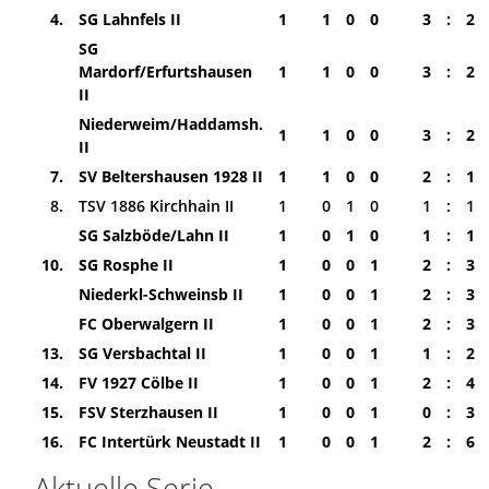
4.
SG Lahnfels II
1
1
0
0
3
:
2
SG
Mardorf/Erfurtshausen
1
1
0
0
3
:
2
II
Niederweim/Haddamsh.
1
1
0
0
3
:
2
II
7.
SV Beltershausen 1928 II
1
1
0
0
2
:
1
8.
TSV 1886 Kirchhain II
1
0
1
0
1
:
1
SG Salzböde/Lahn II
1
0
1
0
1
:
1
10.
SG Rosphe II
1
0
0
1
2
:
3
Niederkl-Schweinsb II
1
0
0
1
2
:
3
FC Oberwalgern II
1
0
0
1
2
:
3
13.
SG Versbachtal II
1
0
0
1
1
:
2
14.
FV 1927 Cölbe II
1
0
0
1
2
:
4
15.
FSV Sterzhausen II
1
0
0
1
0
:
3
16.
FC Intertürk Neustadt II
1
0
0
1
2
:
6
Aktuelle Serie