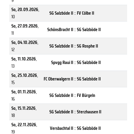
9
So, 20.09.2026
,
SG Salzböde II
:
FV Cölbe II
10
So, 27.09.2026
,
SchönsBracht II
:
SG Salzböde II
11
So, 04.10.2026
,
SG Salzböde II
:
SG Rosphe II
12
So, 11.10.2026
,
Spvgg Raui II
:
SG Salzböde II
13
So, 25.10.2026
,
FC Oberwalgern II
:
SG Salzböde II
15
So, 01.11.2026
,
SG Salzböde II
:
FV Bürgeln
16
So, 15.11.2026
,
SG Salzböde II
:
Sterzhausen II
18
So, 22.11.2026
,
Versbachtal II
:
SG Salzböde II
19