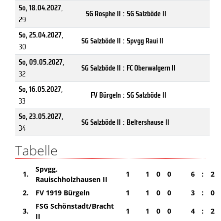
So, 18.04.2027
,
SG Rosphe II
:
SG Salzböde II
29
So, 25.04.2027
,
SG Salzböde II
:
Spvgg Raui II
30
So, 09.05.2027
,
SG Salzböde II
:
FC Oberwalgern II
32
So, 16.05.2027
,
FV Bürgeln
:
SG Salzböde II
33
So, 23.05.2027
,
SG Salzböde II
:
Beltershause II
34
Tabelle
Spvgg.
1.
1
1
0
0
6
:
2
Rauischholzhausen II
2.
FV 1919 Bürgeln
1
1
0
0
3
:
0
FSG Schönstadt/Bracht
3.
1
1
0
0
4
:
2
II