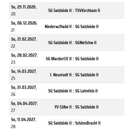
So, 29.11.2026
,
SG Salzböde II
:
TSVKirchhain II
20
So, 06.12.2026
,
Niederw/Hadd II
:
SG Salzböde II
21
So, 21.02.2027
,
SG Salzböde II
:
SGNieSchw II
22
So, 28.02.2027
,
SG Mardorf/E II
:
SG Salzböde II
23
So, 14.03.2027
,
I. Neustadt II
:
SG Salzböde II
25
So, 21.03.2027
,
SG Salzböde II
:
SG Lahnfels II
26
So, 04.04.2027
,
FV Cölbe II
:
SG Salzböde II
27
So, 11.04.2027
,
SG Salzböde II
:
SchönsBracht II
28