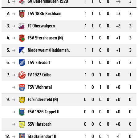
1.
SV Beltershausen 1928
1
1
0
0
+4
3
2.
TSV 1886 Kirchhain
1
1
0
0
+3
3
3.
FC Oberwalgern
1
1
0
0
+2
3
4.
FSV Sterzhausen (N)
1
1
0
0
+1
3
5.
Niederweim/Haddamsh.
1
1
0
0
+1
3
6.
TSV Erksdorf
1
1
0
0
+1
3
7.
FV 1927 Cölbe
1
0
1
0
+0
1
TSV Wohratal
1
0
1
0
+0
1
9.
FC Sindersfeld (N)
0
0
0
0
+0
0
FSV 1926 Cappel II
0
0
0
0
+0
0
SSV Hatzbach
0
0
0
0
+0
0
12.
Stadtallendorf III
1
0
0
1
-1
0