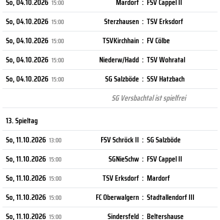
So, 04.10.2026
Mardorf
:
FSV Cappel II
15:00
So, 04.10.2026
Sterzhausen
:
TSV Erksdorf
15:00
So, 04.10.2026
TSVKirchhain
:
FV Cölbe
15:00
So, 04.10.2026
Niederw/Hadd
:
TSV Wohratal
15:00
So, 04.10.2026
SG Salzböde
:
SSV Hatzbach
15:00
SG Versbachtal ist spielfrei
13. Spieltag
So, 11.10.2026
FSV Schröck II
:
SG Salzböde
13:00
So, 11.10.2026
SGNieSchw
:
FSV Cappel II
15:00
So, 11.10.2026
TSV Erksdorf
:
Mardorf
15:00
So, 11.10.2026
FC Oberwalgern
:
Stadtallendorf III
15:00
So, 11.10.2026
Sindersfeld
:
Beltershause
15:00