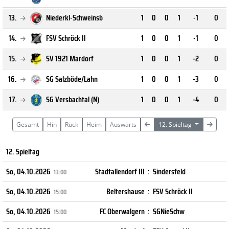
13.
Niederkl-Schweinsb
1
0
0
1
-1
0
14.
FSV Schröck II
1
0
0
1
-1
0
15.
SV 1921 Mardorf
1
0
0
1
-2
0
16.
SG Salzböde/Lahn
1
0
0
1
-3
0
17.
SG Versbachtal (N)
1
0
0
1
-4
0
Gesamt
Hin
Rück
Heim
Auswärts
12. Spieltag
12. Spieltag
So, 04.10.2026
Stadtallendorf III
:
Sindersfeld
13:00
So, 04.10.2026
Beltershause
:
FSV Schröck II
15:00
So, 04.10.2026
FC Oberwalgern
:
SGNieSchw
15:00