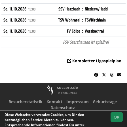
So, 11.10.2026
SSV Hatzbach
:
Niederw/Hadd
15:00
So, 11.10.2026
TSV Wohratal
:
TSVKirchhain
15:00
So, 11.10.2026
FV Cölbe
:
Versbachtal
15:00
FSV Sterzhausen ist spielfrei
Kompletter Ligaspielplan
soccero.de
© 2006 - 2026
Besucherstatistik
Kontakt
Impressum
Geburtstage
Datenschutz
Diese Webseite verwendet Cookies, um Dir den
Facebook
Instagram
Youtube
OK
bestmöglichen Service bieten zu können.
Entsprechende Informationen findest Du unter