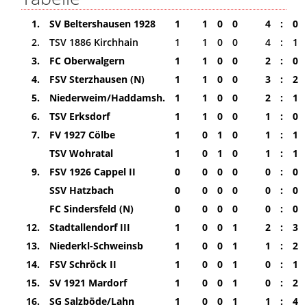
1.
SV Beltershausen 1928
1
1
0
0
4
:
0
2.
TSV 1886 Kirchhain
1
1
0
0
4
:
1
3.
FC Oberwalgern
1
1
0
0
2
:
0
4.
FSV Sterzhausen (N)
1
1
0
0
3
:
2
5.
Niederweim/Haddamsh.
1
1
0
0
2
:
1
6.
TSV Erksdorf
1
1
0
0
1
:
0
7.
FV 1927 Cölbe
1
0
1
0
1
:
1
TSV Wohratal
1
0
1
0
1
:
1
9.
FSV 1926 Cappel II
0
0
0
0
0
:
0
SSV Hatzbach
0
0
0
0
0
:
0
FC Sindersfeld (N)
0
0
0
0
0
:
0
12.
Stadtallendorf III
1
0
0
1
2
:
3
13.
Niederkl-Schweinsb
1
0
0
1
1
:
2
14.
FSV Schröck II
1
0
0
1
0
:
1
15.
SV 1921 Mardorf
1
0
0
1
0
:
2
16.
SG Salzböde/Lahn
1
0
0
1
1
:
4