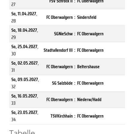
FSV Schröck II
:
FC Oberwalgern
27
So, 11.04.2027
,
FC Oberwalgern
:
Sindersfeld
28
So, 18.04.2027
,
SGNieSchw
:
FC Oberwalgern
29
So, 25.04.2027
,
Stadtallendorf III
:
FC Oberwalgern
30
So, 02.05.2027
,
FC Oberwalgern
:
Beltershause
31
So, 09.05.2027
,
SG Salzböde
:
FC Oberwalgern
32
So, 16.05.2027
,
FC Oberwalgern
:
Niederw/Hadd
33
So, 23.05.2027
,
TSVKirchhain
:
FC Oberwalgern
34
Tabelle