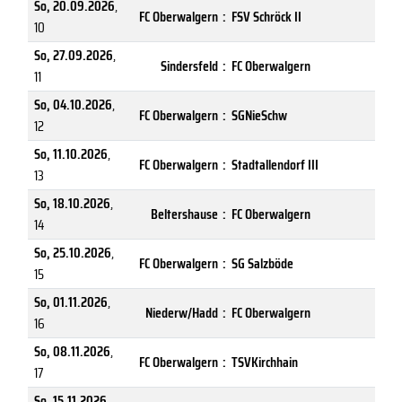
So, 20.09.2026
,
FC Oberwalgern
:
FSV Schröck II
10
So, 27.09.2026
,
Sindersfeld
:
FC Oberwalgern
11
So, 04.10.2026
,
FC Oberwalgern
:
SGNieSchw
12
So, 11.10.2026
,
FC Oberwalgern
:
Stadtallendorf III
13
So, 18.10.2026
,
Beltershause
:
FC Oberwalgern
14
So, 25.10.2026
,
FC Oberwalgern
:
SG Salzböde
15
So, 01.11.2026
,
Niederw/Hadd
:
FC Oberwalgern
16
So, 08.11.2026
,
FC Oberwalgern
:
TSVKirchhain
17
So, 15.11.2026
,