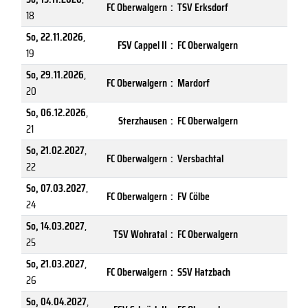
FC Oberwalgern
:
TSV Erksdorf
18
So, 22.11.2026
,
FSV Cappel II
:
FC Oberwalgern
19
So, 29.11.2026
,
FC Oberwalgern
:
Mardorf
20
So, 06.12.2026
,
Sterzhausen
:
FC Oberwalgern
21
So, 21.02.2027
,
FC Oberwalgern
:
Versbachtal
22
So, 07.03.2027
,
FC Oberwalgern
:
FV Cölbe
24
So, 14.03.2027
,
TSV Wohratal
:
FC Oberwalgern
25
So, 21.03.2027
,
FC Oberwalgern
:
SSV Hatzbach
26
So, 04.04.2027
,