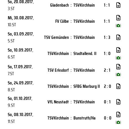
So, 20.08.2017
,
Gladenbach
:
TSVKirchhain
1 : 1
3.ST
Mi, 30.08.2017
,
FV Cölbe
:
TSVKirchhain
1 : 1
10.ST
(
)
So, 03.09.2017
,
TSV Gemünden
:
TSVKirchhain
1 : 3
5.ST
So, 10.09.2017
,
TSVKirchhain
:
Stadtallend. II
1 : 0
6.ST
(
)
So, 17.09.2017
,
TSV Erksdorf
:
TSVKirchhain
2 : 1
7.ST
(
)
So, 24.09.2017
,
TSVKirchhain
:
SFBG Marburg II
2 : 0
8.ST
So, 01.10.2017
,
VfL Neustadt
:
TSVKirchhain
0 : 1
9.ST
So, 08.10.2017
,
TSVKirchhain
:
Bunstruth/Ha
0 : 0
11.ST
(
)