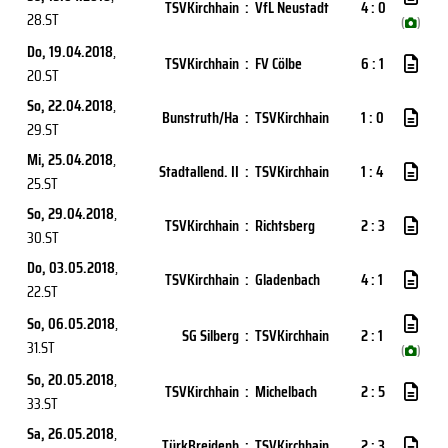
TSVKirchhain
:
VfL Neustadt
4 : 0
28.ST
(
)
Do, 19.04.2018
,
TSVKirchhain
:
FV Cölbe
6 : 1
20.ST
So, 22.04.2018
,
Bunstruth/Ha
:
TSVKirchhain
1 : 0
29.ST
Mi, 25.04.2018
,
Stadtallend. II
:
TSVKirchhain
1 : 4
25.ST
So, 29.04.2018
,
TSVKirchhain
:
Richtsberg
2 : 3
30.ST
Do, 03.05.2018
,
TSVKirchhain
:
Gladenbach
4 : 1
22.ST
So, 06.05.2018
,
SG Silberg
:
TSVKirchhain
2 : 1
31.ST
(
)
So, 20.05.2018
,
TSVKirchhain
:
Michelbach
2 : 5
33.ST
Sa, 26.05.2018
,
TürkBreidenb
:
TSVKirchhain
2 : 3