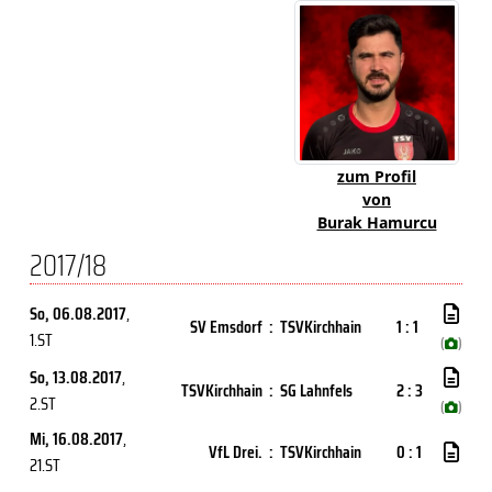
zum Profil
von
Burak Hamurcu
2017/18
So, 06.08.2017
,
SV Emsdorf
:
TSVKirchhain
1 : 1
1.ST
(
)
So, 13.08.2017
,
TSVKirchhain
:
SG Lahnfels
2 : 3
2.ST
(
)
Mi, 16.08.2017
,
VfL Drei.
:
TSVKirchhain
0 : 1
21.ST