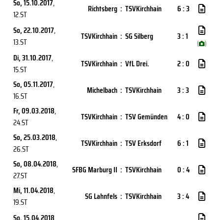
So, 15.10.2017
,
Richtsberg
:
TSVKirchhain
6 : 3
12.ST
So, 22.10.2017
,
TSVKirchhain
:
SG Silberg
3 : 1
13.ST
(
)
Di, 31.10.2017
,
TSVKirchhain
:
VfL Drei.
2 : 0
15.ST
So, 05.11.2017
,
Michelbach
:
TSVKirchhain
3 : 3
16.ST
Fr, 09.03.2018
,
TSVKirchhain
:
TSV Gemünden
4 : 0
24.ST
So, 25.03.2018
,
TSVKirchhain
:
TSV Erksdorf
6 : 1
26.ST
So, 08.04.2018
,
SFBG Marburg II
:
TSVKirchhain
0 : 4
27.ST
Mi, 11.04.2018
,
SG Lahnfels
:
TSVKirchhain
3 : 4
19.ST
So, 15.04.2018
,