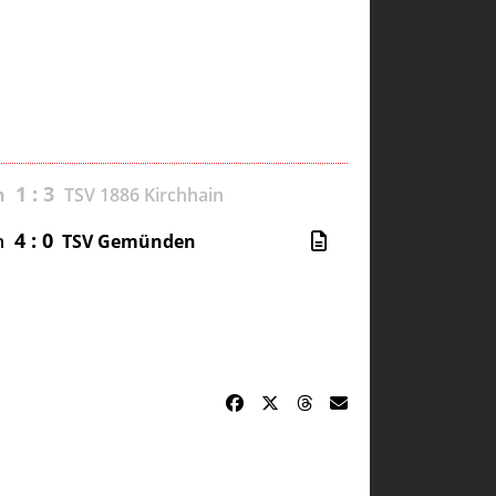
1 : 3
n
TSV 1886 Kirchhain
4 : 0
n
TSV Gemünden