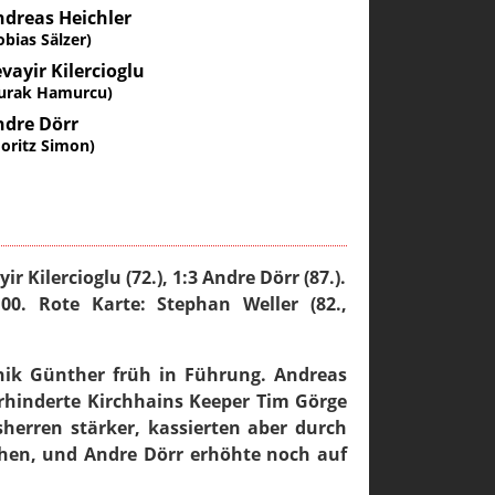
dreas Heichler
obias Sälzer)
vayir Kilercioglu
urak Hamurcu)
ndre Dörr
oritz Simon)
ir Kilercioglu (72.), 1:3 Andre Dörr (87.).
100. Rote Karte: Stephan Weller (82.,
nik Günther früh in Führung. Andreas
verhinderte Kirchhains Keeper Tim Görge
herren stärker, kassierten aber durch
ochen, und Andre Dörr erhöhte noch auf