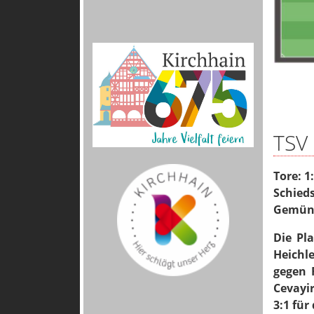
TSV
Tore: 1
Schied
Gemün
Die Pl
Heichle
gegen 
Cevayi
3:1 für