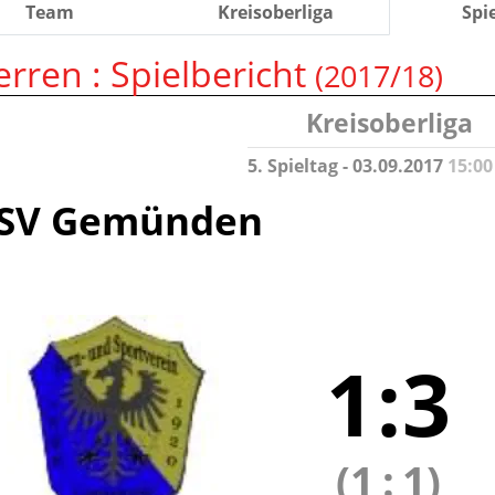
Team
Kreisoberliga
Spi
erren :
Spielbericht
(2017/18)
Kreisoberliga
5. Spieltag - 03.09.2017
15:00
SV Gemünden
1
:
3
(1
:
1)