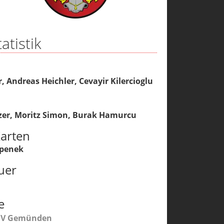
atistik
r
,
Andreas Heichler
,
Cevayir Kilercioglu
zer
,
Moritz Simon
,
Burak Hamurcu
arten
epenek
uer
e
SV Gemünden