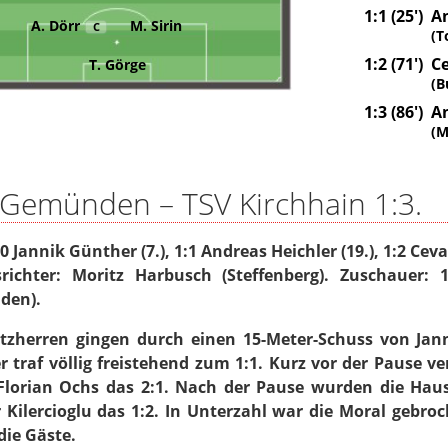
1:1 (25')
An
A. Dörr
M. Sirin
C
(T
1:2 (71')
Ce
T. Görge
(B
1:3 (86')
A
(M
 Gemünden – TSV Kirchhain 1:3.
:0 Jannik Günther (7.), 1:1 Andreas Heichler (19.), 1:2 Cevay
srichter: Moritz Harbusch (Steffenberg). Zuschauer: 
den).
atzherren gingen durch einen 15-Meter-Schuss von Jan
r traf völlig freistehend zum 1:1. Kurz vor der Pause 
Florian Ochs das 2:1. Nach der Pause wurden die Haus
r Kilercioglu das 1:2. In Unterzahl war die Moral gebr
 die Gäste.