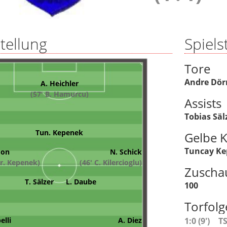
tellung
Spielst
Tore
Andre Dör
A. Heichler
(57' B. Hamurcu)
Assists
Tobias Säl
Tun. Kepenek
Gelbe K
Tuncay K
mon
N. Schick
ur. Kepenek)
(46' C. Kilercioglu)
Zuscha
T. Sälzer
L. Daube
100
Torfolg
elli
A. Diez
1:0 (9')
T