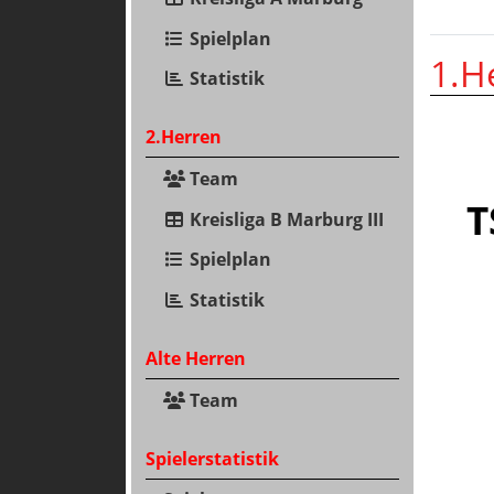
Spielplan
1.H
Statistik
2.Herren
Team
T
Kreisliga B Marburg III
Spielplan
Statistik
Alte Herren
Team
Spielerstatistik