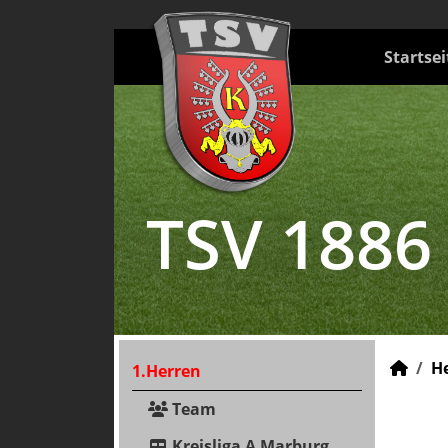
Startsei
TSV 1886
H
1.Herren
Team
Kreisliga A Marburg