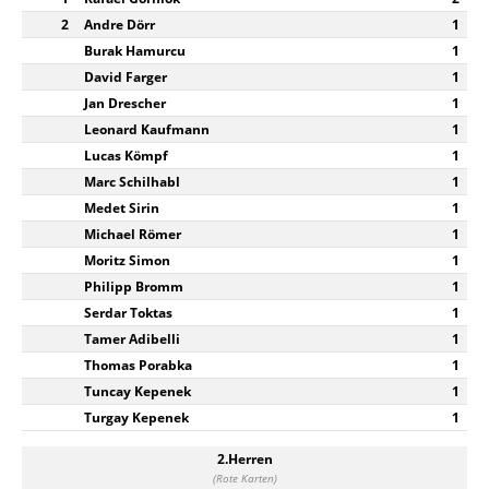
2
Andre Dörr
1
Burak Hamurcu
1
David Farger
1
Jan Drescher
1
Leonard Kaufmann
1
Lucas Kömpf
1
Marc Schilhabl
1
Medet Sirin
1
Michael Römer
1
Moritz Simon
1
Philipp Bromm
1
Serdar Toktas
1
Tamer Adibelli
1
Thomas Porabka
1
Tuncay Kepenek
1
Turgay Kepenek
1
2.Herren
(Rote Karten)