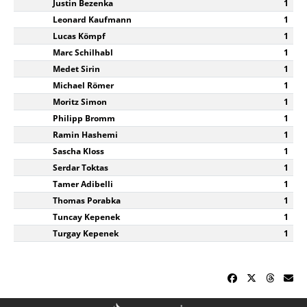
Justin Bezenka
1
Leonard Kaufmann
1
Lucas Kömpf
1
Marc Schilhabl
1
Medet Sirin
1
Michael Römer
1
Moritz Simon
1
Philipp Bromm
1
Ramin Hashemi
1
Sascha Kloss
1
Serdar Toktas
1
Tamer Adibelli
1
Thomas Porabka
1
Tuncay Kepenek
1
Turgay Kepenek
1