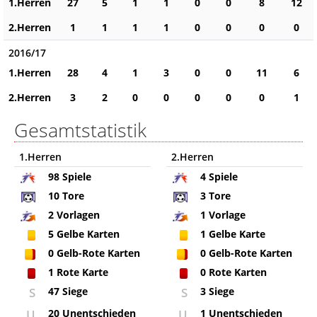
1.Herren
27
5
1
1
0
0
8
12
2.Herren
1
1
1
1
0
0
0
0
2016/17
1.Herren
28
4
1
3
0
0
11
6
2.Herren
3
2
0
0
0
0
0
1
Gesamtstatistik
1.Herren
2.Herren
98
Spiele
4
Spiele
10
Tore
3
Tore
2
Vorlagen
1
Vorlage
5
Gelbe Karten
1
Gelbe Karte
0
Gelb-Rote Karten
0
Gelb-Rote Karten
1
Rote Karte
0
Rote Karten
S
47 Siege
S
3 Siege
U
20 Unentschieden
U
1 Unentschieden