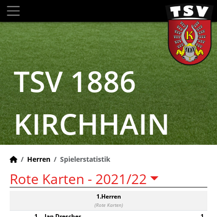
TSV 1886
KIRCHHAIN
Herren
Spielerstatistik
Rote Karten -
2021/22
1.Herren
(Rote Karten)
1
Jan Drescher
1