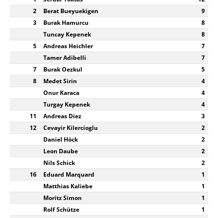
2
Berat Bueyuekigen
9
3
Burak Hamurcu
8
Tuncay Kepenek
8
5
Andreas Heichler
7
Tamer Adibelli
7
7
Burak Oezkul
5
8
Medet Sirin
4
Onur Karaca
4
Turgay Kepenek
4
11
Andreas Diez
3
12
Cevayir Kilercioglu
2
Daniel Höck
2
Leon Daube
2
Nils Schick
2
16
Eduard Marquard
1
Matthias Kaliebe
1
Moritz Simon
1
Rolf Schütze
1