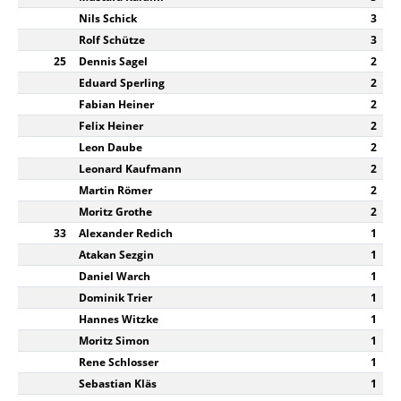
Nils Schick
3
Rolf Schütze
3
25
Dennis Sagel
2
Eduard Sperling
2
Fabian Heiner
2
Felix Heiner
2
Leon Daube
2
Leonard Kaufmann
2
Martin Römer
2
Moritz Grothe
2
33
Alexander Redich
1
Atakan Sezgin
1
Daniel Warch
1
Dominik Trier
1
Hannes Witzke
1
Moritz Simon
1
Rene Schlosser
1
Sebastian Kläs
1