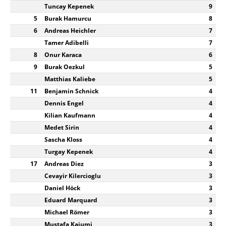
Tuncay Kepenek
9
5
Burak Hamurcu
8
6
Andreas Heichler
7
Tamer Adibelli
7
8
Onur Karaca
6
9
Burak Oezkul
5
Matthias Kaliebe
5
11
Benjamin Schnick
4
Dennis Engel
4
Kilian Kaufmann
4
Medet Sirin
4
Sascha Kloss
4
Turgay Kepenek
4
17
Andreas Diez
3
Cevayir Kilercioglu
3
Daniel Höck
3
Eduard Marquard
3
Michael Römer
3
Mustafa Kaiumi
3