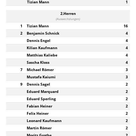
Tizian Mann
1
2.Herren
(Auswechslungen)
1
Tizian Mann
16
2
Benjamin Schnick
4
Dennis Engel
4
Kilian Kaufmann
4
Matthias Kaliebe
4
Sascha Kloss
4
7
Michael Römer
3
Mustafa Kaiumi
3
9
Dennis Sagel
2
Eduard Marquard
2
Eduard Sperling
2
Fabian Heiner
2
Felix Heiner
2
Leonard Kaufmann
2
Martin Römer
2
Moritz Grothe
2