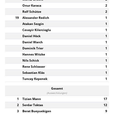
Onur Karaca
2
Rolf Schütze
2
19
Alexander Redich
1
Atakan Sezgin
1
Cevayir Kilercioglu
1
Daniel Höck
1
Daniel Warch
1
Dominik Trier
1
Hannes Witzke
1
Nils Schick
1
Rene Schlosser
1
Sebastian Kläs
1
Tuncay Kepenek
1
Gesamt
(Auswechslungen)
1
Tizian Mann
17
2
Serdar Toktas
12
3
Berat Bueyuekigen
9