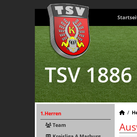
Startsei
TSV 1886
H
1.Herren
Aus
Team
Kreisliga A Marburg