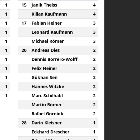
1
15
Janik Theiss
4
1
Kilian Kaufmann
4
1
17
Fabian Heiner
3
1
Leonard Kaufmann
3
1
Michael Römer
3
1
20
Andreas Diez
2
1
Dennis Borrero-Wolff
2
1
Felix Heiner
2
1
Gökhan Sen
2
1
Hannes Witzke
2
1
Marc Schilhabl
2
Martin Römer
2
Rafael Gorniok
2
28
Dario Kleisner
1
Eckhard Drescher
1