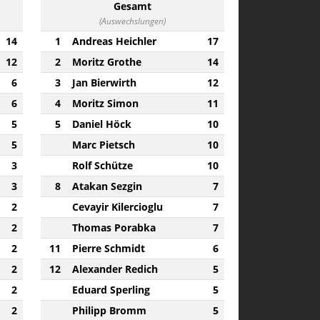
Gesamt
(Auswechslungen)
14
1
Andreas Heichler
17
12
2
Moritz Grothe
14
6
3
Jan Bierwirth
12
6
4
Moritz Simon
11
5
5
Daniel Höck
10
5
Marc Pietsch
10
3
Rolf Schütze
10
3
8
Atakan Sezgin
7
2
Cevayir Kilercioglu
7
2
Thomas Porabka
7
2
11
Pierre Schmidt
6
2
12
Alexander Redich
5
2
Eduard Sperling
5
2
Philipp Bromm
5