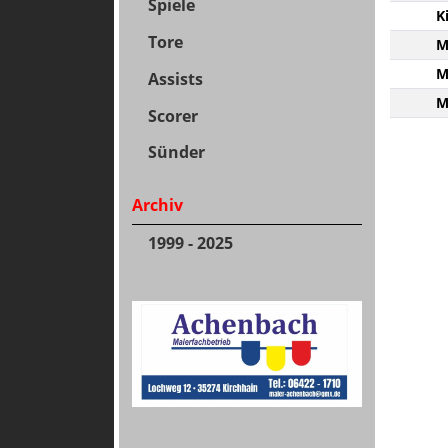
Spiele
K
Tore
M
M
Assists
M
Scorer
Sünder
Archiv
1999 - 2025