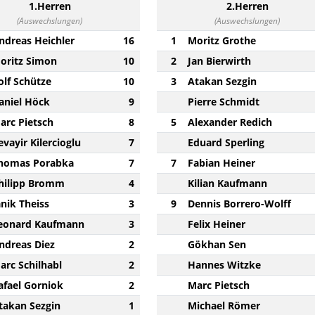
1.Herren
2.Herren
(Auswechslungen)
(Auswechslungen)
ndreas Heichler
16
1
Moritz Grothe
oritz Simon
10
2
Jan Bierwirth
olf Schütze
10
3
Atakan Sezgin
aniel Höck
9
Pierre Schmidt
arc Pietsch
8
5
Alexander Redich
evayir Kilercioglu
7
Eduard Sperling
homas Porabka
7
7
Fabian Heiner
hilipp Bromm
4
Kilian Kaufmann
anik Theiss
3
9
Dennis Borrero-Wolff
eonard Kaufmann
3
Felix Heiner
ndreas Diez
2
Gökhan Sen
arc Schilhabl
2
Hannes Witzke
afael Gorniok
2
Marc Pietsch
takan Sezgin
1
Michael Römer