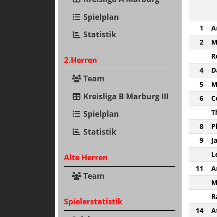
Spielplan
1
A
Statistik
2
M
R
2.Herren
4
D
Team
5
M
Kreisliga B Marburg III
6
C
T
Spielplan
8
P
Statistik
9
J
L
Alte Herren
11
A
Team
M
R
Spielerstatistik
14
A