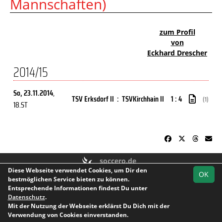
Mannschaften)
zum Profil
von
Eckhard Drescher
2014/15
So, 23.11.2014
,
TSV Erksdorf II
:
TSVKirchhain II
1 : 4
(1)
18.ST
soccero.de
Diese Webseite verwendet Cookies, um Dir den
© 2006 - 2026
OK
bestmöglichen Service bieten zu können.
Besucherstatistik
Kontakt
Impressum
Geburtstage
Entsprechende Informationen findest Du unter
Datenschutz
Datenschutz
.
Mit der Nutzung der Webseite erklärst Du Dich mit der
Facebook
Instagram
Youtube
Verwendung von Cookies einverstanden.