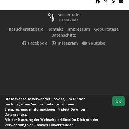
soccero.de
© 2006 - 2026
Besucherstatistik
Kontakt
Impressum
Geburtstage
Datenschutz
Facebook
Instagram
Youtube
Diese Webseite verwendet Cookies, um Dir den
OK
bestmöglichen Service bieten zu können.
Entsprechende Informationen findest Du unter
Datenschutz
.
Mit der Nutzung der Webseite erklärst Du Dich mit der
Team
Kreisliga B
Spielplan
Statistik
Verwendung von Cookies einverstanden.
Marburg III