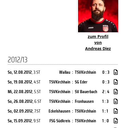
zum Profil
von
Andreas Diez
2012/13
So, 12.08.2012
, 3.ST
Wallau
:
TSVKirchhain
0 : 3
So, 19.08.2012
, 4.ST
TSVKirchhain
:
SG Eder
0 : 3
Mi, 22.08.2012
, 5.ST
TSVKirchhain
:
SV Bauerbach
2 : 4
So, 26.08.2012
, 6.ST
TSVKirchhain
:
Fronhausen
1 : 3
So, 02.09.2012
, 7.ST
Eckelshausen
:
TSVKirchhain
1 : 1
Sa, 15.09.2012
, 9.ST
FSG Südkreis
:
TSVKirchhain
1 : 0