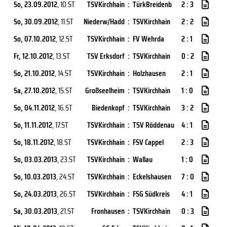
So, 23.09.2012
, 10.ST
TSVKirchhain
:
TürkBreidenb
2 : 3
So, 30.09.2012
, 11.ST
Niederw/Hadd
:
TSVKirchhain
2 : 2
So, 07.10.2012
, 12.ST
TSVKirchhain
:
FV Wehrda
2 : 1
Fr, 12.10.2012
, 13.ST
TSV Erksdorf
:
TSVKirchhain
0 : 2
So, 21.10.2012
, 14.ST
TSVKirchhain
:
Holzhausen
2 : 1
Sa, 27.10.2012
, 15.ST
Großseelheim
:
TSVKirchhain
1 : 0
So, 04.11.2012
, 16.ST
Biedenkopf
:
TSVKirchhain
3 : 2
So, 11.11.2012
, 17.ST
TSVKirchhain
:
TSV Röddenau
4 : 1
So, 18.11.2012
, 18.ST
TSVKirchhain
:
FSV Cappel
2 : 3
So, 03.03.2013
, 23.ST
TSVKirchhain
:
Wallau
1 : 0
So, 10.03.2013
, 24.ST
TSVKirchhain
:
Eckelshausen
7 : 0
So, 24.03.2013
, 26.ST
TSVKirchhain
:
FSG Südkreis
4 : 1
Sa, 30.03.2013
, 21.ST
Fronhausen
:
TSVKirchhain
0 : 3