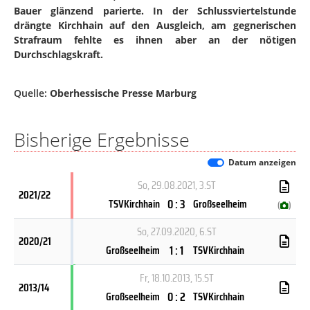
Bauer glänzend parierte. In der Schlussviertelstunde
drängte Kirchhain auf den Ausgleich, am gegnerischen
Strafraum fehlte es ihnen aber an der nötigen
Durchschlagskraft.
Quelle:
Oberhessische Presse Marburg
Bisherige Ergebnisse
Datum anzeigen
So, 29.08.2021
, 3.ST
2021/22
0 : 3
TSVKirchhain
Großseelheim
(
)
So, 27.09.2020
, 6.ST
2020/21
1 : 1
Großseelheim
TSVKirchhain
Fr, 18.10.2013
, 15.ST
2013/14
0 : 2
Großseelheim
TSVKirchhain