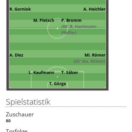
R. Gorniok
A. Heichler
M. Pietsch
P. Bromm
(88' B. Hartmann-
Pfeffer)
A. Diez
Mi. Römer
(65' Ma. Römer)
L. Kaufmann
T. Sälzer
T. Görge
Spielstatistik
Zuschauer
80
Torfolge