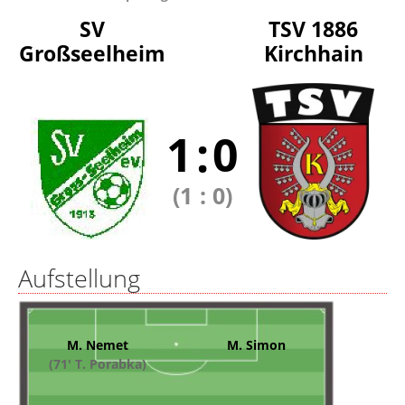
SV
TSV 1886
Großseelheim
Kirchhain
1
:
0
(1
:
0)
Aufstellung
M. Nemet
M. Simon
(71' T. Porabka)