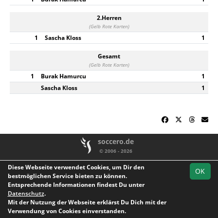
2.Herren
(Gelb Rote Karten)
1
Sascha Kloss
1
Gesamt
(Gelb Rote Karten)
1
Burak Hamurcu
1
Sascha Kloss
1
soccero.de
© 2006 - 2026
Besucherstatistik
Kontakt
Impressum
Geburtstage
Diese Webseite verwendet Cookies, um Dir den
OK
Datenschutz
bestmöglichen Service bieten zu können.
Entsprechende Informationen findest Du unter
Facebook
Instagram
Youtube
Datenschutz
.
Mit der Nutzung der Webseite erklärst Du Dich mit der
Verwendung von Cookies einverstanden.