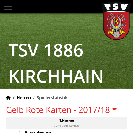
TSV 1886
KIRCHHAIN
Herren
Spielerstatistik
Gelb Rote Karten -
2017/18
1.Herren
(Gelb Rote Karten)
1
Burak Hamurcu
1