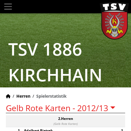
TSV 1886
KIRCHHAIN
Herren
Spielerstatistik
Gelb Rote Karten -
2012/13
2.Herren
(Gelb Rote Karten)
1
Adalbert Pietrek
1