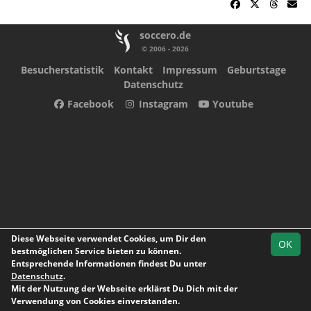
soccero.de
© 2006 - 2026
Besucherstatistik
Kontakt
Impressum
Geburtstage
Datenschutz
Facebook
Instagram
Youtube
Diese Webseite verwendet Cookies, um Dir den
OK
bestmöglichen Service bieten zu können.
Entsprechende Informationen findest Du unter
Datenschutz
.
Mit der Nutzung der Webseite erklärst Du Dich mit der
Team
Kreisliga A
Spielplan
Statistik
Verwendung von Cookies einverstanden.
Marburg