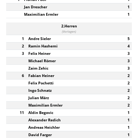
Jan Drescher
1
Maximilian Ermler
1
2.Herren
(Vorlagen)
1
Andre Sieler
5
2
Ramin Hashemi
4
3
Felix Heiner
3
Michael Römer
3
Zaim Zehic
3
6
Fabian Heiner
2
Felix Pochetti
2
Ingo Schnatz
2
Julian März
2
Maximilian Ermler
2
11
Aldin Begovic
1
Alexander Redich
1
Andreas Heichler
1
David Farger
1