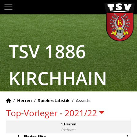
TSV 1886
KIRCHHAIN
Herren
Spielerstatistik
Assists
Top-Vorleger -
2021/22
1.Herren
(Vorlagen)
1
Florian Föth
1