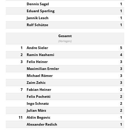
Dennis Sagel
1
Eduard Sperling
1
Jannik Lesch
1
Rolf Schütze
1
Gesamt
(Vorlagen)
1
Andre Sieler
5
2
Ramin Hashemi
4
3
Felix Heiner
3
Maximilian Ermler
3
Michael Römer
3
Zaim Zehic
3
7
Fabian Heiner
2
Felix Pochetti
2
Ingo Schnatz
2
Julian März
2
11
Aldin Begovic
1
Alexander Redich
1