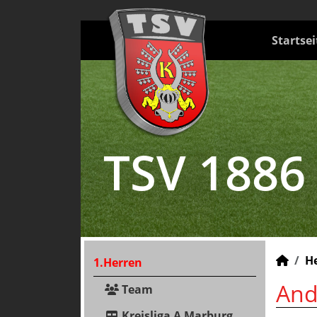
Startsei
TSV 1886
H
1.Herren
And
Team
Kreisliga A Marburg