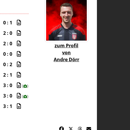
0 : 1
2 : 0
2 : 0
zum Profil
von
0 : 0
Andre Dörr
0 : 2
2 : 1
3 : 0
(
)
3 : 0
(
)
3 : 1