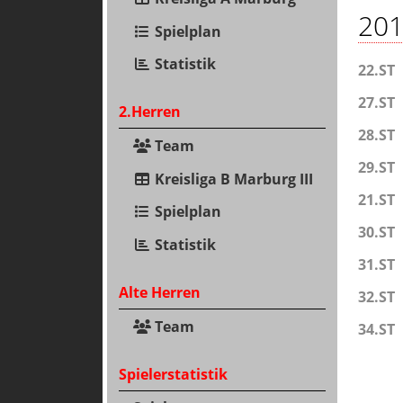
201
Spielplan
Statistik
22.ST
27.ST
2.Herren
28.ST
Team
29.ST
Kreisliga B Marburg III
21.ST
Spielplan
30.ST
Statistik
31.ST
Alte Herren
32.ST
Team
34.ST
Spielerstatistik