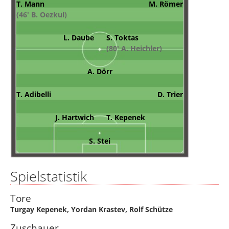
T. Mann
M. Römer
(46' B. Oezkul)
L. Daube
S. Toktas
(80' A. Heichler)
A. Dörr
T. Adibelli
D. Trier
J. Hartwich
T. Kepenek
S. Stei
Spielstatistik
Tore
Turgay Kepenek
,
Yordan Krastev
,
Rolf Schütze
Zuschauer