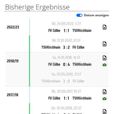
Bisherige Ergebnisse
Datum anzeigen
Mi, 24.08.2022
, 5.ST
2022/23
1 : 1
FV Cölbe
TSVKirchhain
Mi, 12.10.2022
, 21.ST
3 : 2
TSVKirchhain
FV Cölbe
So, 14.10.2018
, 14.ST
2018/19
0 : 4
FV Cölbe
TSVKirchhain
(
)
So, 05.05.2019
, 31.ST
3 : 0
TSVKirchhain
FV Cölbe
Mi, 30.08.2017
, 10.ST
2017/18
1 : 1
FV Cölbe
TSVKirchhain
(
)
Do, 19.04.2018
, 20.ST