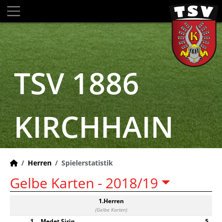
TSV 1886
KIRCHHAIN
Herren
Spielerstatistik
Gelbe Karten -
2018/19
1.Herren
(Gelbe Karten)
1
Medet Sirin
5