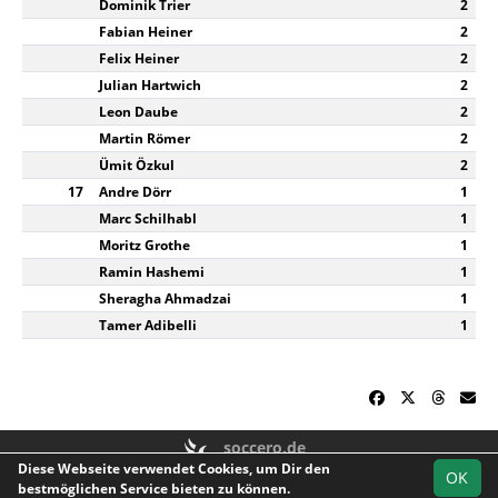
Dominik Trier
2
Fabian Heiner
2
Felix Heiner
2
Julian Hartwich
2
Leon Daube
2
Martin Römer
2
Ümit Özkul
2
17
Andre Dörr
1
Marc Schilhabl
1
Moritz Grothe
1
Ramin Hashemi
1
Sheragha Ahmadzai
1
Tamer Adibelli
1
soccero.de
Diese Webseite verwendet Cookies, um Dir den
© 2006 - 2026
OK
bestmöglichen Service bieten zu können.