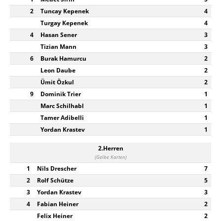
2
Tuncay Kepenek
4
Turgay Kepenek
4
4
Hasan Sener
3
Tizian Mann
3
6
Burak Hamurcu
2
Leon Daube
2
Ümit Özkul
2
9
Dominik Trier
1
Marc Schilhabl
1
Tamer Adibelli
1
Yordan Krastev
1
2.Herren
(Gelbe Karten)
1
Nils Drescher
7
2
Rolf Schütze
5
3
Yordan Krastev
3
4
Fabian Heiner
2
Felix Heiner
2