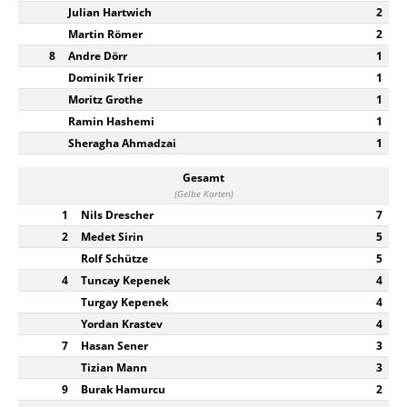
Julian Hartwich
2
Martin Römer
2
8
Andre Dörr
1
Dominik Trier
1
Moritz Grothe
1
Ramin Hashemi
1
Sheragha Ahmadzai
1
Gesamt
(Gelbe Karten)
1
Nils Drescher
7
2
Medet Sirin
5
Rolf Schütze
5
4
Tuncay Kepenek
4
Turgay Kepenek
4
Yordan Krastev
4
7
Hasan Sener
3
Tizian Mann
3
9
Burak Hamurcu
2