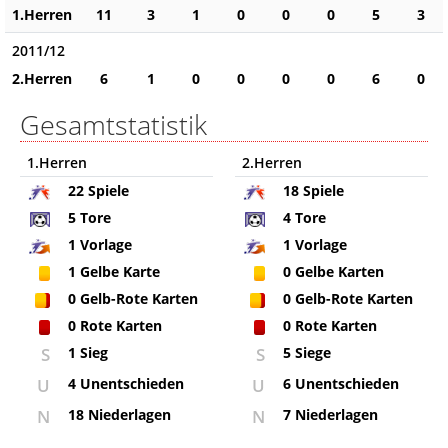
1.Herren
11
3
1
0
0
0
5
3
2011/12
2.Herren
6
1
0
0
0
0
6
0
Gesamtstatistik
1.Herren
2.Herren
22
Spiele
18
Spiele
5
Tore
4
Tore
1
Vorlage
1
Vorlage
1
Gelbe Karte
0
Gelbe Karten
0
Gelb-Rote Karten
0
Gelb-Rote Karten
0
Rote Karten
0
Rote Karten
S
1 Sieg
S
5 Siege
U
4 Unentschieden
U
6 Unentschieden
N
18 Niederlagen
N
7 Niederlagen