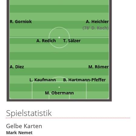
R. Gorniok
A. Heichler
(78' D. Koch)
A. Redich
T. Sälzer
A. Diez
M. Römer
L. Kaufmann
B. Hartmann-Pfeffer
M. Obermann
Spielstatistik
Gelbe Karten
Mark Nemet