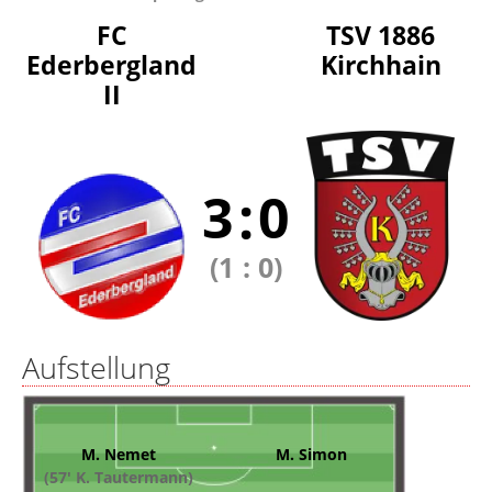
FC
TSV 1886
Ederbergland
Kirchhain
II
3
:
0
(1
:
0)
Aufstellung
M. Nemet
M. Simon
(57' K. Tautermann)