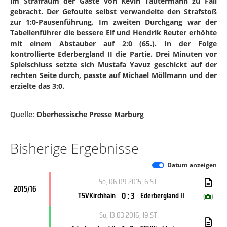
im Strafraum der Gäste von Kevin Tautermann zu Fall
gebracht. Der Gefoulte selbst verwandelte den Strafstoß
zur 1:0-Pausenführung. Im zweiten Durchgang war der
Tabellenführer die bessere Elf und Hendrik Reuter erhöhte
mit einem Abstauber auf 2:0 (65.). In der Folge
kontrollierte Ederbergland II die Partie. Drei Minuten vor
Spielschluss setzte sich Mustafa Yavuz geschickt auf der
rechten Seite durch, passte auf Michael Möllmann und der
erzielte das 3:0.
Quelle:
Oberhessische Presse Marburg
Bisherige Ergebnisse
Datum anzeigen
So, 06.09.2015
, 6.ST
2015/16
0 : 3
TSVKirchhain
Ederbergland II
(
)
So, 13.03.2016
, 19.ST