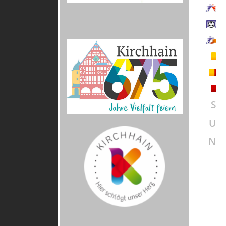
S
U
N