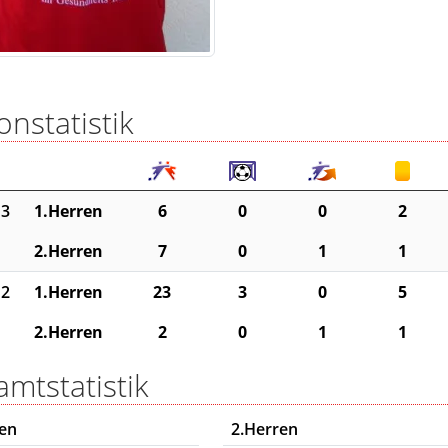
onstatistik
13
1.Herren
6
0
0
2
2.Herren
7
0
1
1
12
1.Herren
23
3
0
5
2.Herren
2
0
1
1
mtstatistik
ren
2.Herren