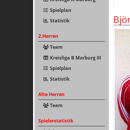
Spielplan
Bjö
Statistik
2.Herren
Team
Kreisliga B Marburg III
Spielplan
Statistik
Alte Herren
Team
Spielerstatistik