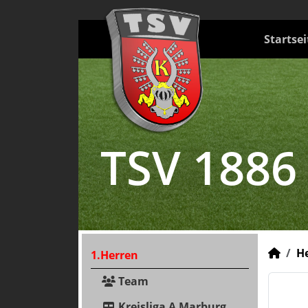
Startsei
TSV 1886
H
1.Herren
Team
Kreisliga A Marburg