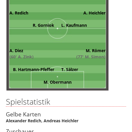
A. Redich
A. Heichler
R. Gorniok
L. Kaufmann
A. Diez
M. Römer
(60' A. Zink)
(77' M. Simon)
B. Hartmann-Pfeffer
T. Sälzer
M. Obermann
Spielstatistik
Gelbe Karten
Alexander Redich
,
Andreas Heichler
Zuschauer