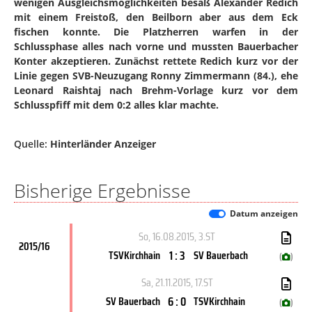
wenigen Ausgleichsmöglichkeiten besaß Alexander Redich
mit einem Freistoß, den Beilborn aber aus dem Eck
fischen konnte. Die Platzherren warfen in der
Schlussphase alles nach vorne und mussten Bauerbacher
Konter akzeptieren. Zunächst rettete Redich kurz vor der
Linie gegen SVB-Neuzugang Ronny Zimmermann (84.), ehe
Leonard Raishtaj nach Brehm-Vorlage kurz vor dem
Schlusspfiff mit dem 0:2 alles klar machte.
Quelle:
Hinterländer Anzeiger
Bisherige Ergebnisse
Datum anzeigen
So, 16.08.2015
, 3.ST
2015/16
1 : 3
TSVKirchhain
SV Bauerbach
(
)
Sa, 21.11.2015
, 17.ST
6 : 0
SV Bauerbach
TSVKirchhain
(
)