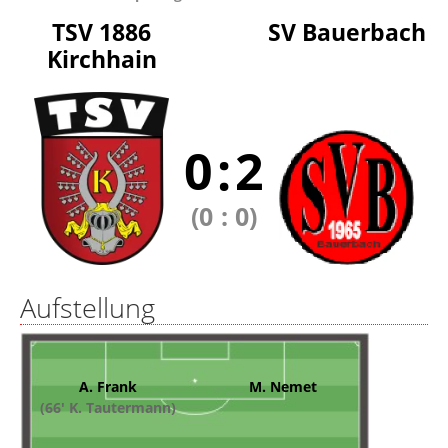
TSV 1886
SV Bauerbach
Kirchhain
0
:
2
(0
:
0)
Aufstellung
A. Frank
M. Nemet
(66' K. Tautermann)