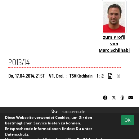
zum Profil
von
Marc Schilhabl
2013/14
Do, 17.04.2014
, 21.ST
VFL Drei.
:
TSVKirchhain
1 : 2
(1)
soccero.de
Diese Webseite verwendet Cookies, um Dir den
© 2006 - 2026
OK
bestmöglichen Service bieten zu können.
Besucherstatistik
Kontakt
Impressum
Geburtstage
Entsprechende Informationen findest Du unter
Datenschutz
Datenschutz
.