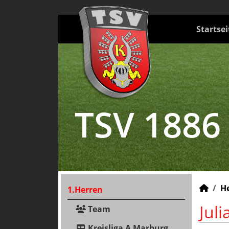
Startsei
TSV 1886
H
1.Herren
Juli
Team
Kreisliga A Marburg