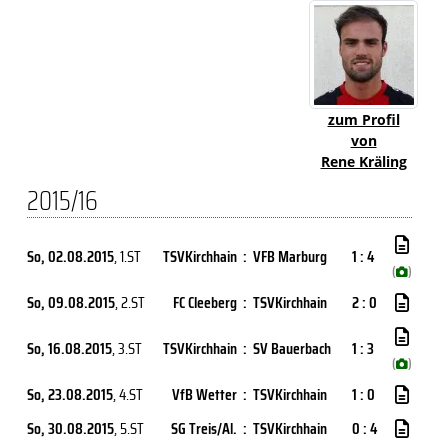
zum Profil
von
Rene Kräling
2015/16
So, 02.08.2015
, 1.ST
TSVKirchhain
:
VFB Marburg
1 : 4
(
)
So, 09.08.2015
, 2.ST
FC Cleeberg
:
TSVKirchhain
2 : 0
So, 16.08.2015
, 3.ST
TSVKirchhain
:
SV Bauerbach
1 : 3
(
)
So, 23.08.2015
, 4.ST
VfB Wetter
:
TSVKirchhain
1 : 0
So, 30.08.2015
, 5.ST
SG Treis/Al.
:
TSVKirchhain
0 : 4