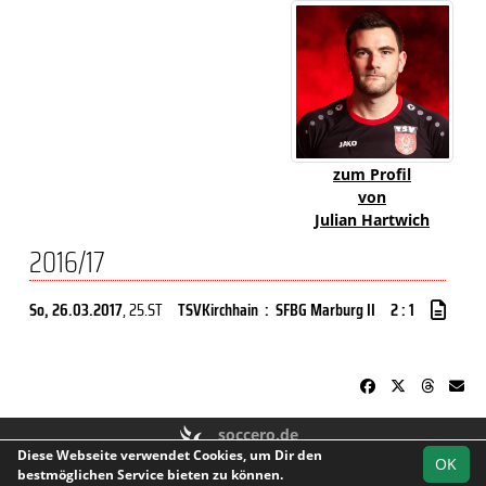
zum Profil
von
Julian Hartwich
2016/17
So, 26.03.2017
, 25.ST
TSVKirchhain
:
SFBG Marburg II
2 : 1
soccero.de
Diese Webseite verwendet Cookies, um Dir den
© 2006 - 2026
OK
bestmöglichen Service bieten zu können.