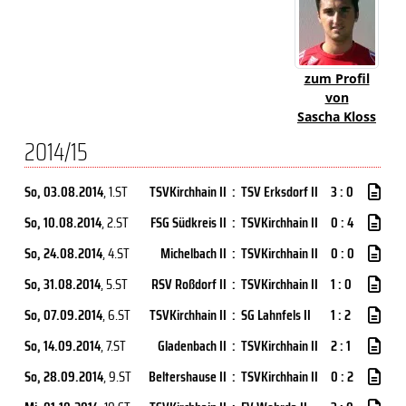
zum Profil
von
Sascha Kloss
2014/15
So, 03.08.2014
, 1.ST
TSVKirchhain II
:
TSV Erksdorf II
3 : 0
So, 10.08.2014
, 2.ST
FSG Südkreis II
:
TSVKirchhain II
0 : 4
So, 24.08.2014
, 4.ST
Michelbach II
:
TSVKirchhain II
0 : 0
So, 31.08.2014
, 5.ST
RSV Roßdorf II
:
TSVKirchhain II
1 : 0
So, 07.09.2014
, 6.ST
TSVKirchhain II
:
SG Lahnfels II
1 : 2
So, 14.09.2014
, 7.ST
Gladenbach II
:
TSVKirchhain II
2 : 1
So, 28.09.2014
, 9.ST
Beltershause II
:
TSVKirchhain II
0 : 2