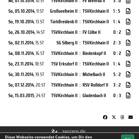
Mi, 01.10.2014
, 10.ST
TSVKirchhain II
:
FV Wehrda II
3 : 0
So, 05.10.2014
, 11.ST
Großseelheim II
:
TSVKirchhain II
1 : 5
So, 19.10.2014
, 13.ST
TürkBreidenb II
:
TSVKirchhain II
1 : 4
So, 26.10.2014
, 14.ST
TSVKirchhain II
:
FV Cölbe II
0 : 2
So, 02.11.2014
, 15.ST
SG Silberg II
:
TSVKirchhain II
2 : 3
Sa, 08.11.2014
, 16.ST
TSVKirchhain II
:
Biedenkopf II
0 : 2
So, 23.11.2014
, 18.ST
TSV Erksdorf II
:
TSVKirchhain II
1 : 4
So, 30.11.2014
, 19.ST
TSVKirchhain II
:
Michelbach II
5 : 2
So, 07.12.2014
, 20.ST
TSVKirchhain II
:
RSV Roßdorf II
3 : 2
So, 15.03.2015
, 24.ST
TSVKirchhain II
:
Gladenbach II
0 : 3
soccero.de
Diese Webseite verwendet Cookies, um Dir den
© 2006 - 2026