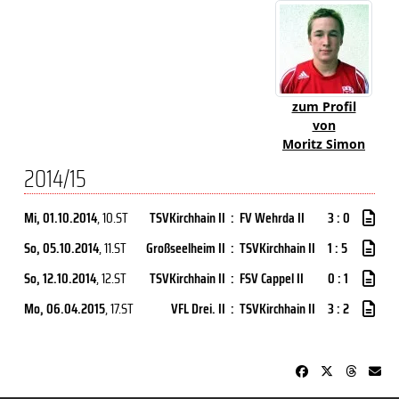
zum Profil
von
Moritz Simon
2014/15
Mi, 01.10.2014
, 10.ST
TSVKirchhain II
:
FV Wehrda II
3 : 0
So, 05.10.2014
, 11.ST
Großseelheim II
:
TSVKirchhain II
1 : 5
So, 12.10.2014
, 12.ST
TSVKirchhain II
:
FSV Cappel II
0 : 1
Mo, 06.04.2015
, 17.ST
VFL Drei. II
:
TSVKirchhain II
3 : 2