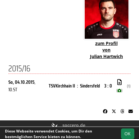
zum Profil
von
Julian Hartwich
2015/16
So, 04.10.2015
,
TSVKirchhain II
:
Sindersfeld
3 : 0
(1)
10.ST
(
)
soccero.de
Diese Webseite verwendet Cookies, um Dir den
© 2006 - 2026
OK
bestmöglichen Service bieten zu können.