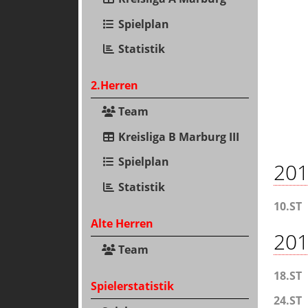
Spielplan
Statistik
2.Herren
Team
Kreisliga B Marburg III
Spielplan
201
Statistik
10.ST
Alte Herren
201
Team
18.ST
Spielerstatistik
24.ST