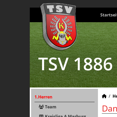
Startsei
TSV 1886
H
1.Herren
Dan
Team
Kreisliga A Marburg