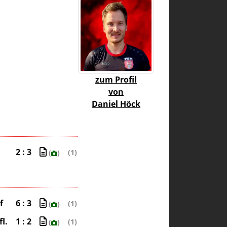
zum Profil
von
Daniel Höck
2 : 3
(1)
(
)
f
6 : 3
(1)
(
)
l.
1 : 2
(1)
(
)