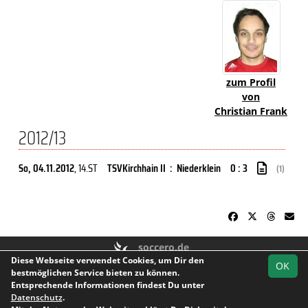
zum Profil
von
Christian Frank
2012/13
So, 04.11.2012
, 14.ST
TSVKirchhain II
:
Niederklein
0 : 3
(1)
soccero.de
Diese Webseite verwendet Cookies, um Dir den
© 2006 - 2026
OK
bestmöglichen Service bieten zu können.
Besucherstatistik
Kontakt
Impressum
Geburtstage
Entsprechende Informationen findest Du unter
Datenschutz
Datenschutz
.