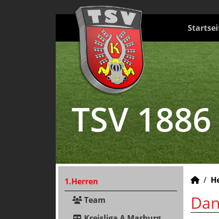
Startsei
TSV 1886
H
1.Herren
Dan
Team
Kreisliga A Marburg