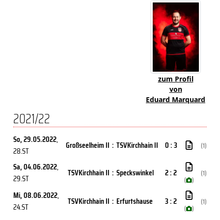
zum Profil
von
Eduard Marquard
2021/22
So, 29.05.2022
,
Großseelheim II
:
TSVKirchhain II
0 : 3
(1)
28.ST
Sa, 04.06.2022
,
TSVKirchhain II
:
Speckswinkel
2 : 2
(1)
29.ST
(
)
Mi, 08.06.2022
,
TSVKirchhain II
:
Erfurtshause
3 : 2
(1)
24.ST
(
)