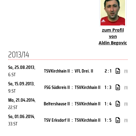
zum Profil
von
Aldin Begovic
2013/14
So, 25.08.2013
,
TSVKirchhain II
:
VFL Drei. II
2 : 1
(1)
6.ST
So, 15.09.2013
,
FSG Südkreis II
:
TSVKirchhain II
1 : 3
(1)
9.ST
Mo, 21.04.2014
,
Beltershause II
:
TSVKirchhain II
1 : 4
(1)
22.ST
So, 01.06.2014
,
TSV Erksdorf II
:
TSVKirchhain II
1 : 5
(1)
33.ST