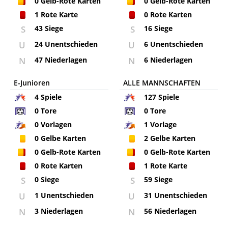
0
Gelb-Rote Karten
0
Gelb-Rote Karten
1
Rote Karte
0
Rote Karten
S
43 Siege
S
16 Siege
U
24 Unentschieden
U
6 Unentschieden
N
47 Niederlagen
N
6 Niederlagen
E-Junioren
ALLE MANNSCHAFTEN
4
Spiele
127
Spiele
0
Tore
0
Tore
0
Vorlagen
1
Vorlage
0
Gelbe Karten
2
Gelbe Karten
0
Gelb-Rote Karten
0
Gelb-Rote Karten
0
Rote Karten
1
Rote Karte
S
0 Siege
S
59 Siege
U
1 Unentschieden
U
31 Unentschieden
N
3 Niederlagen
N
56 Niederlagen