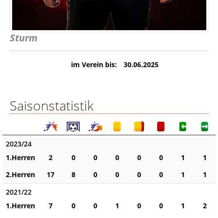
Sturm
im Verein bis:
30.06.2025
Saisonstatistik
2023/24
1.Herren
2
0
0
0
0
0
1
1
2.Herren
17
8
0
0
0
0
1
1
2021/22
1.Herren
7
0
0
1
0
0
1
2