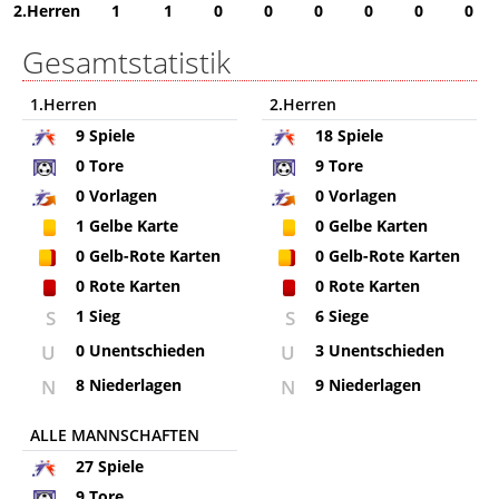
2.Herren
1
1
0
0
0
0
0
0
Gesamtstatistik
1.Herren
2.Herren
9
Spiele
18
Spiele
0
Tore
9
Tore
0
Vorlagen
0
Vorlagen
1
Gelbe Karte
0
Gelbe Karten
0
Gelb-Rote Karten
0
Gelb-Rote Karten
0
Rote Karten
0
Rote Karten
S
1 Sieg
S
6 Siege
U
0 Unentschieden
U
3 Unentschieden
N
8 Niederlagen
N
9 Niederlagen
ALLE MANNSCHAFTEN
27
Spiele
9
Tore