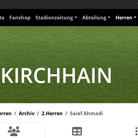
te
Fanshop
Stadionzeitung
Abteilung
Herren
 KIRCHHAIN
erren
Archiv
2.Herren
Saiaf Ahmadi