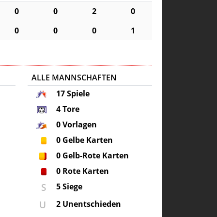
0
0
2
0
0
0
0
1
ALLE MANNSCHAFTEN
17
Spiele
4
Tore
0
Vorlagen
0
Gelbe Karten
0
Gelb-Rote Karten
0
Rote Karten
S
5 Siege
U
2 Unentschieden