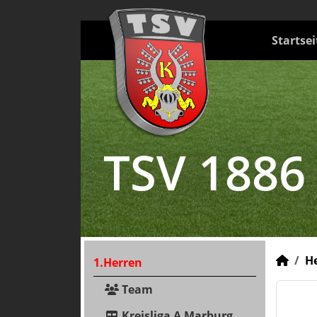
Startsei
TSV 1886
H
1.Herren
Team
Kreisliga A Marburg