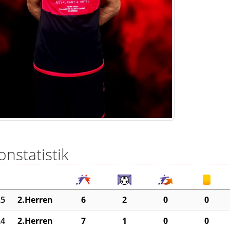
onstatistik
25
2.Herren
6
2
0
0
24
2.Herren
7
1
0
0