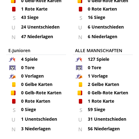
0
Gelb-Rote Karten
0
Gelb-Rote Karten
1
Rote Karte
0
Rote Karten
S
43 Siege
S
16 Siege
U
24 Unentschieden
U
6 Unentschieden
N
47 Niederlagen
N
6 Niederlagen
E-Junioren
ALLE MANNSCHAFTEN
4
Spiele
127
Spiele
0
Tore
0
Tore
0
Vorlagen
1
Vorlage
0
Gelbe Karten
2
Gelbe Karten
0
Gelb-Rote Karten
0
Gelb-Rote Karten
0
Rote Karten
1
Rote Karte
S
0 Siege
S
59 Siege
U
1 Unentschieden
U
31 Unentschieden
N
3 Niederlagen
N
56 Niederlagen