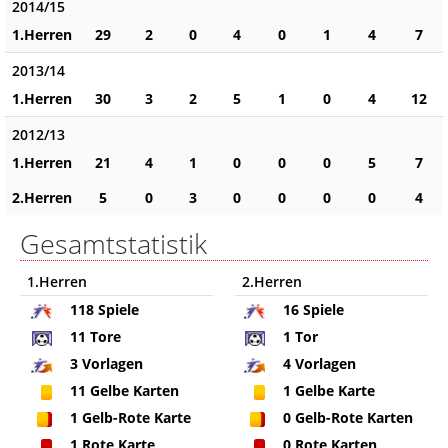
2014/15
1.Herren
29
2
0
4
0
1
4
7
2013/14
1.Herren
30
3
2
5
1
0
4
12
2012/13
1.Herren
21
4
1
0
0
0
5
7
2.Herren
5
0
3
0
0
0
0
4
Gesamtstatistik
1.Herren
2.Herren
118
Spiele
16
Spiele
11
Tore
1
Tor
3
Vorlagen
4
Vorlagen
11
Gelbe Karten
1
Gelbe Karte
1
Gelb-Rote Karte
0
Gelb-Rote Karten
1
Rote Karte
0
Rote Karten