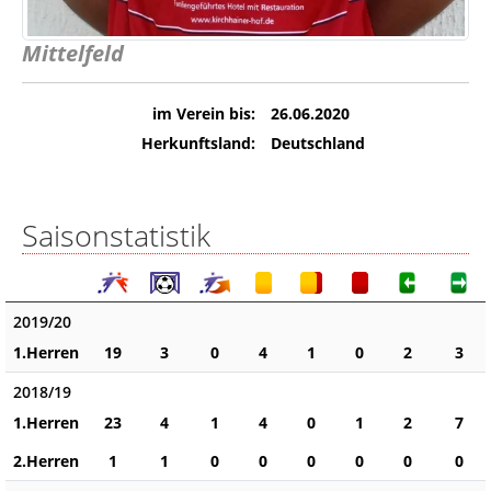
Mittelfeld
im Verein bis:
26.06.2020
Herkunftsland:
Deutschland
Saisonstatistik
2019/20
1.Herren
19
3
0
4
1
0
2
3
2018/19
1.Herren
23
4
1
4
0
1
2
7
2.Herren
1
1
0
0
0
0
0
0