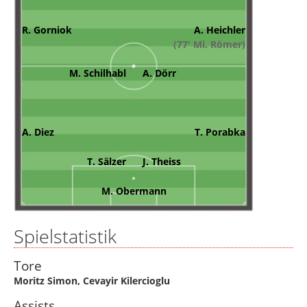
R. Gorniok
A. Heichler
(77' Mi. Römer)
M. Schilhabl
A. Dörr
A. Diez
T. Porabka
T. Sälzer
J. Theiss
M. Obermann
Spielstatistik
Tore
Moritz Simon
,
Cevayir Kilercioglu
Assists