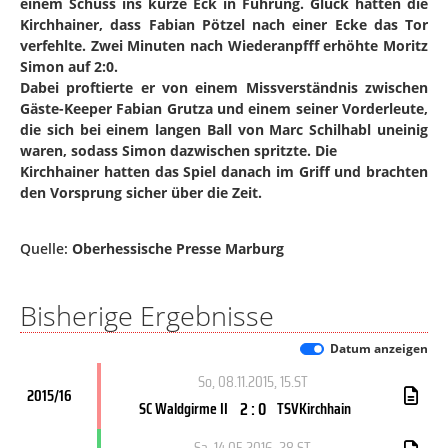
einem Schuss ins kurze Eck in Führung. Glück hatten die
Kirchhainer, dass Fabian Pötzel nach einer Ecke das Tor
verfehlte. Zwei Minuten nach Wiederanpfff erhöhte Moritz
Simon auf 2:0.
Dabei proftierte er von einem Missverständnis zwischen
Gäste-Keeper Fabian Grutza und einem seiner Vorderleute,
die sich bei einem langen Ball von Marc Schilhabl uneinig
waren, sodass Simon dazwischen spritzte. Die
Kirchhainer hatten das Spiel danach im Griff und brachten
den Vorsprung sicher über die Zeit.
Quelle:
Oberhessische Presse Marburg
Bisherige Ergebnisse
Datum anzeigen
So, 08.11.2015
, 15.ST
2015/16
2 : 0
SC Waldgirme II
TSVKirchhain
Sa, 14.05.2016
, 28.ST