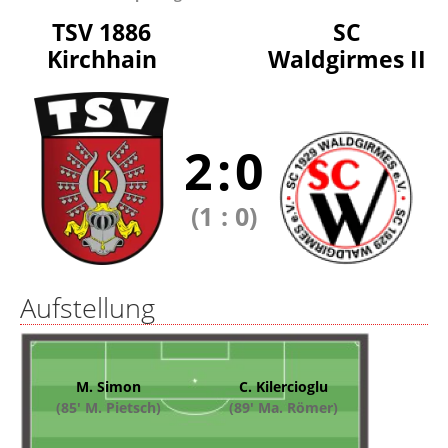
TSV 1886
SC
Kirchhain
Waldgirmes II
2
:
0
(1
:
0)
Aufstellung
M. Simon
C. Kilercioglu
(85' M. Pietsch)
(89' Ma. Römer)