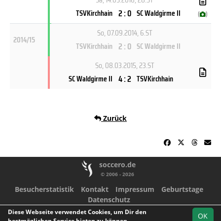
2 : 0
TSVKirchhain
SC Waldgirme II
(
)
So, 07.09.2014
, 6.ST
2014/15
2 : 0
TSVKirchhain
SC Waldgirme II
So, 08.03.2015
, 23.ST
4 : 2
SC Waldgirme II
TSVKirchhain
Zurück
soccero.de
© 2006 - 2026
Besucherstatistik
Kontakt
Impressum
Geburtstage
Datenschutz
Diese Webseite verwendet Cookies, um Dir den
Facebook
Instagram
Youtube
OK
bestmöglichen Service bieten zu können.