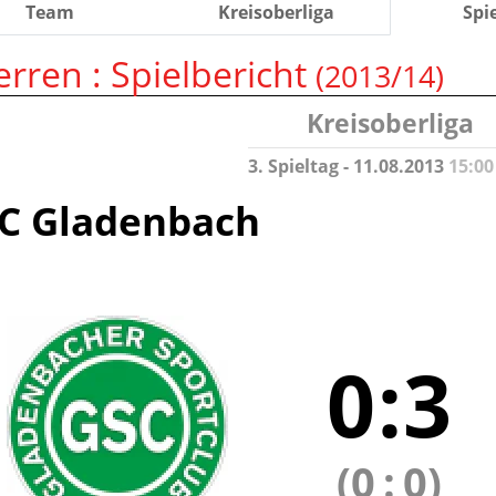
Team
Kreisoberliga
Spi
erren :
Spielbericht
(2013/14)
Kreisoberliga
3. Spieltag - 11.08.2013
15:00
C Gladenbach
0
:
3
(0
:
0)