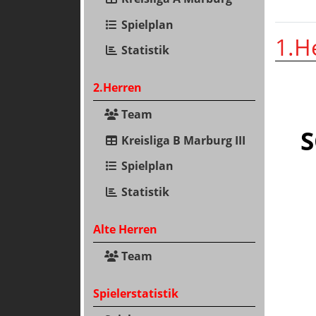
Spielplan
1.H
Statistik
2.Herren
Team
S
Kreisliga B Marburg III
Spielplan
Statistik
Alte Herren
Team
Spielerstatistik