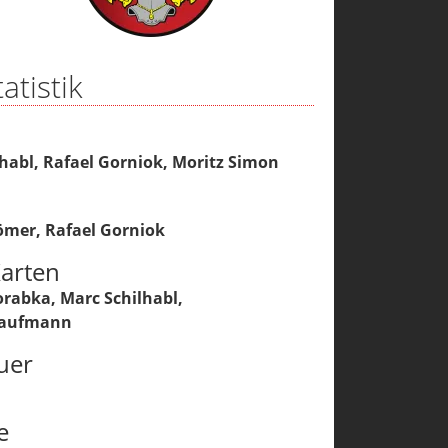
atistik
lhabl
,
Rafael Gorniok
,
Moritz Simon
ömer
,
Rafael Gorniok
arten
orabka
,
Marc Schilhabl
,
Kaufmann
uer
e