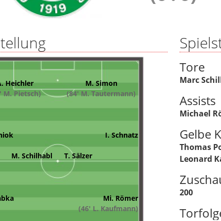
tellung
Spielst
Tore
Marc Schi
. Heichler
M. Simon
' M. Pietsch)
(84' M. Tautermann)
Assists
Michael R
Gelbe K
niok
I. Schnatz
Thomas P
M. Schilhabl
T. Sälzer
Leonard 
Zuscha
200
abka
Mi. Römer
(46' L. Kaufmann)
Torfolg