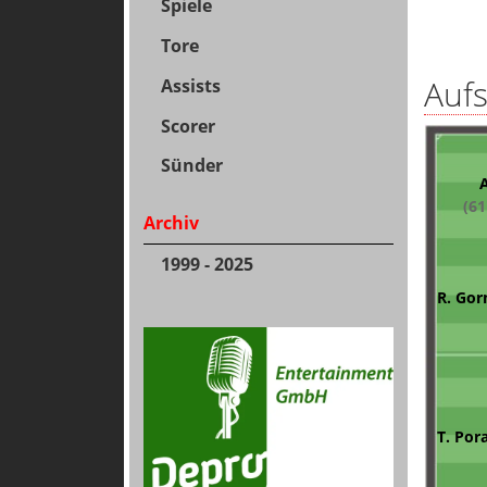
Spiele
Tore
Aufs
Assists
Scorer
Sünder
A
(61
Archiv
1999 - 2025
R. Gor
T. Por