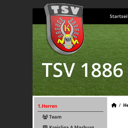
Startsei
TSV 1886
H
1.Herren
Team
Kreisliga A Marburg