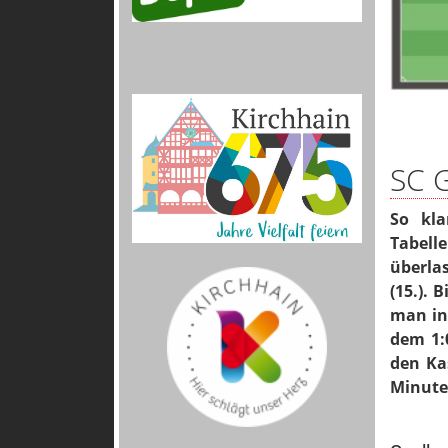
SC G
So kla
Tabelle
überlas
(15.). 
man in
dem 1:
den Ka
Minuten