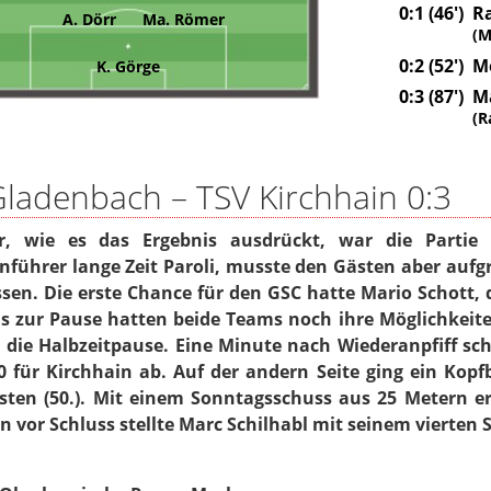
0:1 (46')
R
A. Dörr
Ma. Römer
(M
0:2 (52')
M
K. Görge
0:3 (87')
Ma
(R
ladenbach – TSV Kirchhain 0:3
r, wie es das Ergebnis ausdrückt, war die Partie
nführer lange Zeit Paroli, musste den Gästen aber aufgr
sen. Die erste Chance für den GSC hatte Mario Schott, 
Bis zur Pause hatten beide Teams noch ihre Möglichkeit
 die Halbzeitpause. Eine Minute nach Wiederanpfiff sch
0 für Kirchhain ab. Auf der andern Seite ging ein Kop
sten (50.). Mit einem Sonntagsschuss aus 25 Metern er
 vor Schluss stellte Marc Schilhabl mit seinem vierten 