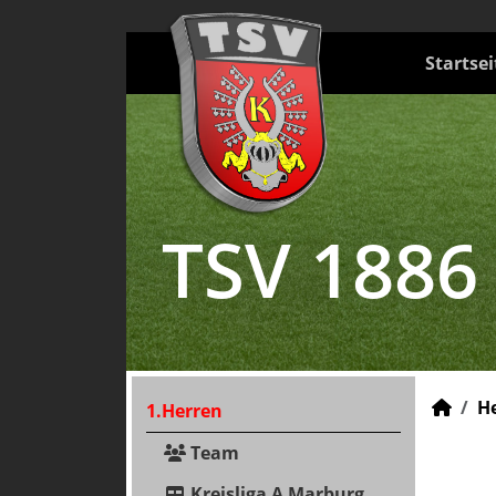
Startsei
TSV 1886
H
1.Herren
Team
Kreisliga A Marburg